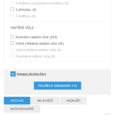
S drážkou a pojistným kroužkem.
(0)
S přírubou.
(9)
S drážkou.
(0)
VNITŘNÍ VŮLE:
Normální radiální vůle
(183)
Mírně zvětšená radiální vůle
(45)
Silně zvětšená radiální vůle
(0)
Zmenšená radiální vůle
(0)
Vymazat všechny filtry
POLOŽEK K ZOBRAZENÍ:
236
ABECEDNĚ
NEJLEVNĚJŠÍ
NEJDRAŽŠÍ
NEJPRODÁVANĚJŠÍ