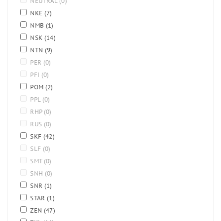
NEUTRAL
(0)
NKE
(7)
NMB
(1)
NSK
(14)
NTN
(9)
PER
(0)
PFI
(0)
POM
(2)
PPL
(0)
RHP
(0)
RUS
(0)
SKF
(42)
SLF
(0)
SMT
(0)
SNH
(0)
SNR
(1)
STAR
(1)
ZEN
(47)