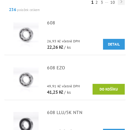
...
1
2
3
10
236
položek celkem
608
26,93 Kč včetně DPH
DETAIL
22,26 Kč
/ ks
608 EZO
49,91 Kč včetně DPH
41,25 Kč
/ ks
608 LLU/5K NTN