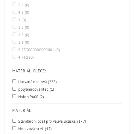
2,8
(0)
4,5
(0)
1
(0)
1,2
(0)
1,8
(0)
1,6
(0)
8.733000000000001
(0)
4.762
(0)
MATERIÁL KLECE:
lisovaná ocelová
(225)
polyamidová klec
(1)
Nylon PA66
(2)
MATERIÁL:
Standardní ocel pro valivá ložiska.
(177)
Nerezová ocel.
(47)