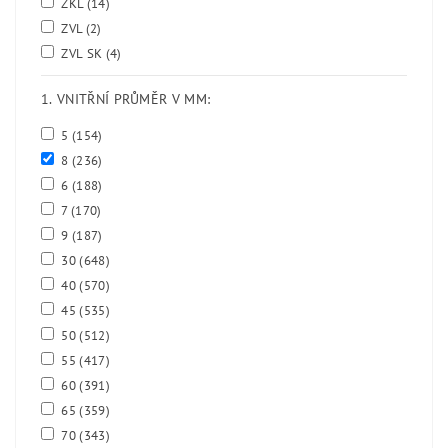
ZKL
(14)
ZVL
(2)
ZVL SK
(4)
1. VNITŘNÍ PRŮMĚR V MM:
5
(154)
8
(236)
6
(188)
7
(170)
9
(187)
30
(648)
40
(570)
45
(535)
50
(512)
55
(417)
60
(391)
65
(359)
70
(343)