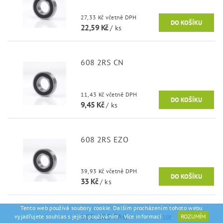
27,33 Kč včetně DPH
22,59 Kč
/ ks
608 2RS CN
11,43 Kč včetně DPH
9,45 Kč
/ ks
608 2RS EZO
39,93 Kč včetně DPH
33 Kč
/ ks
Tento web používá soubory cookie. Dalším procházením tohoto webu
608 2RS FAG
vyjadřujete souhlas s jejich používáním.. Více informací
zde
.
ROZUMÍM