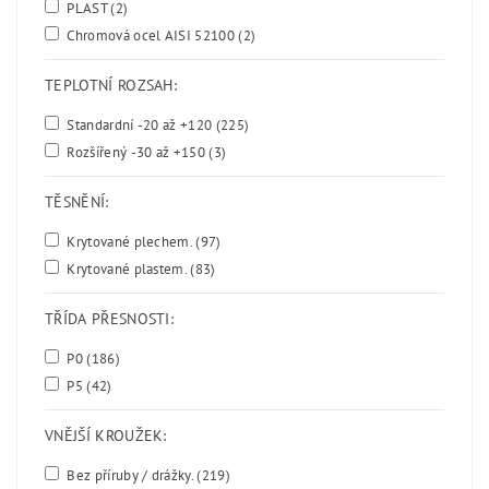
PLAST
(2)
Chromová ocel AISI 52100
(2)
TEPLOTNÍ ROZSAH:
Standardní -20 až +120
(225)
Rozšířený -30 až +150
(3)
TĚSNĚNÍ:
Krytované plechem.
(97)
Krytované plastem.
(83)
TŘÍDA PŘESNOSTI:
P0
(186)
P5
(42)
VNĚJŠÍ KROUŽEK:
Bez příruby / drážky.
(219)