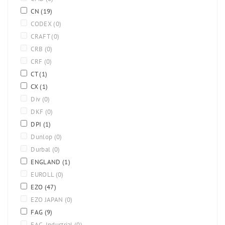
CN
(19)
CODEX
(0)
CRAFT
(0)
CRB
(0)
CRF
(0)
CT
(1)
CX
(1)
Div
(0)
DKF
(0)
DPI
(1)
Dunlop
(0)
Durbal
(0)
ENGLAND
(1)
EUROLL
(0)
EZO
(47)
EZO JAPAN
(0)
FAG
(9)
FAG-Industrial
(0)