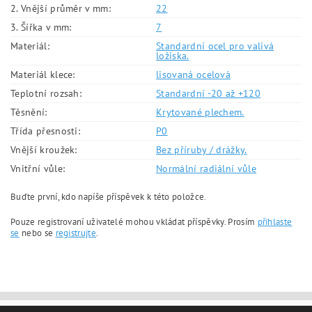
2. Vnější průměr v mm:
22
3. Šířka v mm:
7
Materiál:
Standardní ocel pro valivá
ložiska.
Materiál klece:
lisovaná ocelová
Teplotní rozsah:
Standardní -20 až +120
Těsnění:
Krytované plechem.
Třída přesnosti:
P0
Vnější kroužek:
Bez příruby / drážky.
Vnitřní vůle:
Normální radiální vůle
Buďte první, kdo napíše příspěvek k této položce.
Pouze registrovaní uživatelé mohou vkládat příspěvky. Prosím
přihlaste
se
nebo se
registrujte
.