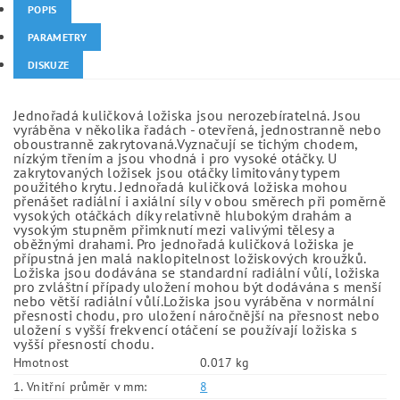
POPIS
PARAMETRY
DISKUZE
Jednořadá kuličková ložiska jsou nerozebíratelná. Jsou
vyráběna v několika řadách - otevřená, jednostranně nebo
oboustranně zakrytovaná.Vyznačují se tichým chodem,
nízkým třením a jsou vhodná i pro vysoké otáčky. U
zakrytovaných ložisek jsou otáčky limitovány typem
použitého krytu. Jednořadá kuličková ložiska mohou
přenášet radiální i axiální síly v obou směrech při poměrně
vysokých otáčkách díky relativně hlubokým drahám a
vysokým stupněm přimknutí mezi valivými tělesy a
oběžnými drahami. Pro jednořadá kuličková ložiska je
přípustná jen malá naklopitelnost ložiskových kroužků.
Ložiska jsou dodávána se standardní radiální vůlí, ložiska
pro zvláštní případy uložení mohou být dodávána s menší
nebo větší radiální vůlí.Ložiska jsou vyráběna v normální
přesnosti chodu, pro uložení náročnější na přesnost nebo
uložení s vyšší frekvencí otáčení se používají ložiska s
vyšší přesností chodu.
Hmotnost
0.017 kg
1. Vnitřní průměr v mm:
8