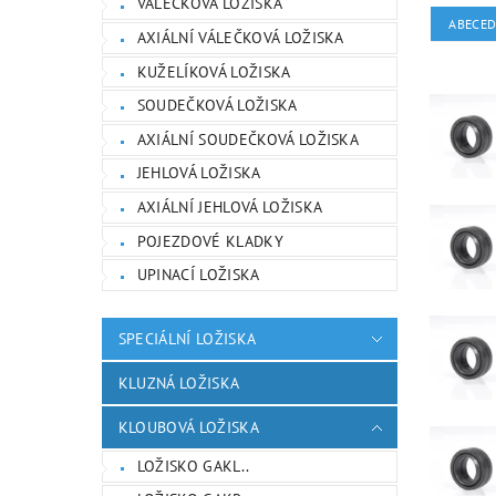
VÁLEČKOVÁ LOŽISKA
ABECE
AXIÁLNÍ VÁLEČKOVÁ LOŽISKA
KUŽELÍKOVÁ LOŽISKA
SOUDEČKOVÁ LOŽISKA
AXIÁLNÍ SOUDEČKOVÁ LOŽISKA
JEHLOVÁ LOŽISKA
AXIÁLNÍ JEHLOVÁ LOŽISKA
POJEZDOVÉ KLADKY
UPINACÍ LOŽISKA
SPECIÁLNÍ LOŽISKA
KLUZNÁ LOŽISKA
KLOUBOVÁ LOŽISKA
LOŽISKO GAKL..