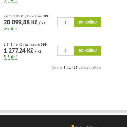
3-5 dní
24 320,85 Kč
/ ks
včetně DPH
20 099,88 Kč
/ ks
3-5 dní
1 545,46 Kč
/ ks
včetně DPH
1 277,24 Kč
/ ks
3-5 dní
1
1
15
Stránka
z
-
položek celkem
Vytvořil Shoptet