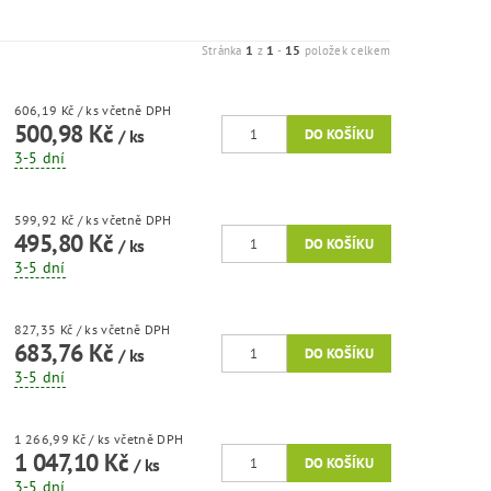
1
1
15
Stránka
z
-
položek celkem
606,19 Kč
/ ks
včetně DPH
500,98 Kč
/ ks
3-5 dní
599,92 Kč
/ ks
včetně DPH
495,80 Kč
/ ks
3-5 dní
827,35 Kč
/ ks
včetně DPH
683,76 Kč
/ ks
3-5 dní
1 266,99 Kč
/ ks
včetně DPH
1 047,10 Kč
/ ks
3-5 dní