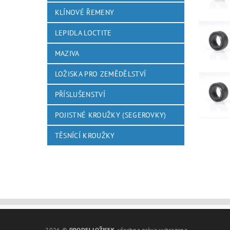
KLÍNOVÉ ŘEMENY
LEPIDLA LOCTITE
MAZIVA
LOŽISKA PRO ZEMĚDĚLSTVÍ
PŘÍSLUŠENSTVÍ
POJISTNÉ KROUŽKY (SEGEROVKY)
TĚSNÍCÍ KROUŽKY
2026 ©
PRODEJ LOŽISEK
, všechna práva vyhrazena