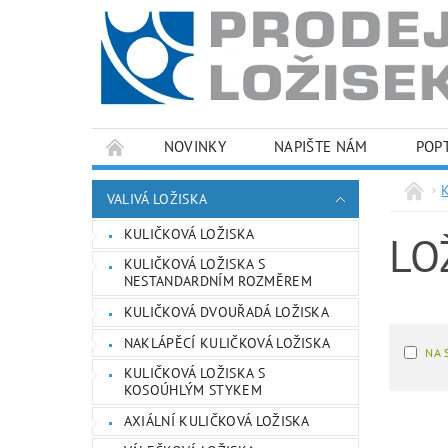
NOVINKY
NAPIŠTE NÁM
POP
PODMÍNKY OCHRANY OSOBNÍCH ÚDAJŮ
VALIVÁ LOŽISKA
KULIČKOVÁ LOŽISKA
LO
KULIČKOVÁ LOŽISKA S
NESTANDARDNÍM ROZMĚREM
KULIČKOVÁ DVOUŘADÁ LOŽISKA
NAKLÁPĚCÍ KULIČKOVÁ LOŽISKA
NA 
KULIČKOVÁ LOŽISKA S
KOSOÚHLÝM STYKEM
AXIÁLNÍ KULIČKOVÁ LOŽISKA