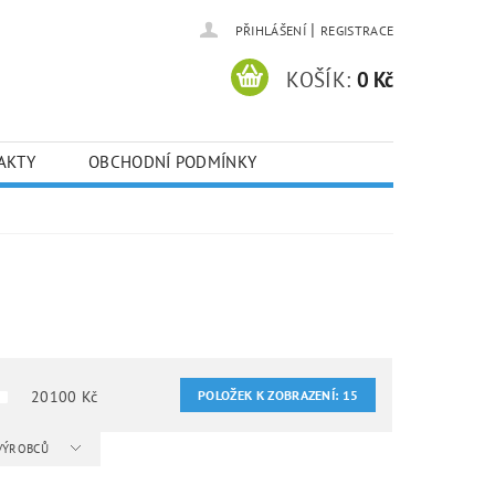
|
PŘIHLÁŠENÍ
REGISTRACE
KOŠÍK:
0 Kč
AKTY
OBCHODNÍ PODMÍNKY
20100
Kč
POLOŽEK K ZOBRAZENÍ:
15
 VÝROBCŮ