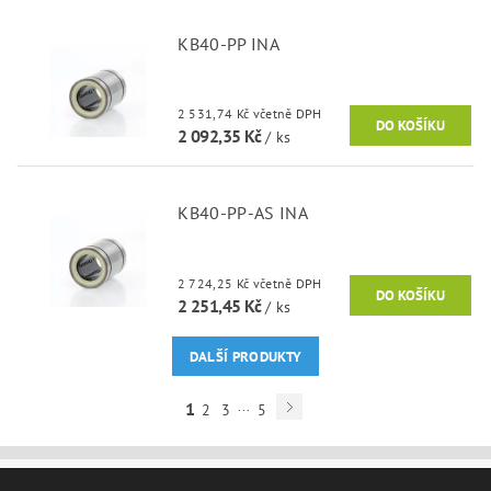
KB40-PP INA
2 531,74 Kč včetně DPH
2 092,35 Kč
/ ks
KB40-PP-AS INA
2 724,25 Kč včetně DPH
2 251,45 Kč
/ ks
DALŠÍ PRODUKTY
...
1
2
3
5