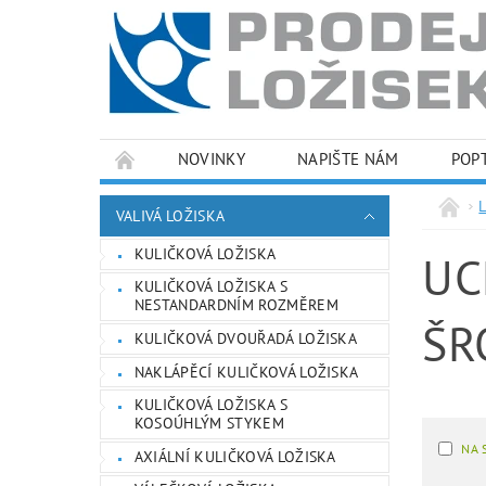
NOVINKY
NAPIŠTE NÁM
POP
PODMÍNKY OCHRANY OSOBNÍCH ÚDAJŮ
VALIVÁ LOŽISKA
KULIČKOVÁ LOŽISKA
UC
KULIČKOVÁ LOŽISKA S
NESTANDARDNÍM ROZMĚREM
ŠR
KULIČKOVÁ DVOUŘADÁ LOŽISKA
NAKLÁPĚCÍ KULIČKOVÁ LOŽISKA
KULIČKOVÁ LOŽISKA S
KOSOÚHLÝM STYKEM
NA 
AXIÁLNÍ KULIČKOVÁ LOŽISKA