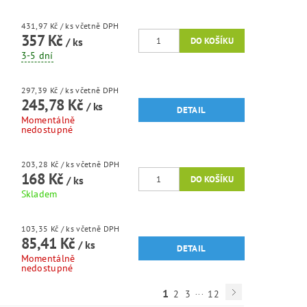
431,97 Kč
/ ks
včetně DPH
357 Kč
/ ks
3-5 dní
297,39 Kč
/ ks
včetně DPH
245,78 Kč
/ ks
DETAIL
Momentálně
nedostupné
203,28 Kč
/ ks
včetně DPH
168 Kč
/ ks
Skladem
103,35 Kč
/ ks
včetně DPH
85,41 Kč
/ ks
DETAIL
Momentálně
nedostupné
...
1
2
3
12