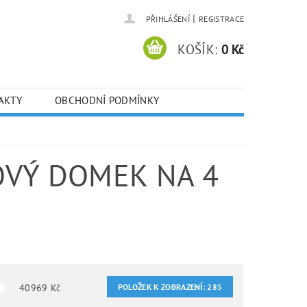
|
PŘIHLÁŠENÍ
REGISTRACE
KOŠÍK:
0 Kč
AKTY
OBCHODNÍ PODMÍNKY
OVÝ DOMEK NA 4
40969
Kč
POLOŽEK K ZOBRAZENÍ:
285