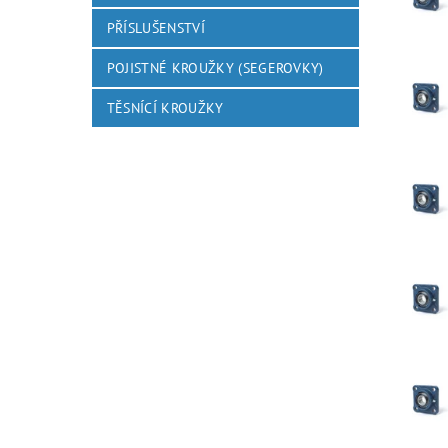
PŘÍSLUŠENSTVÍ
POJISTNÉ KROUŽKY (SEGEROVKY)
TĚSNÍCÍ KROUŽKY