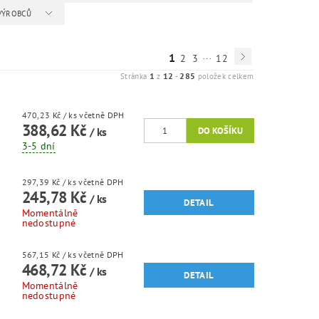
 VÝROBCŮ
...
1
2
3
12
1
12
285
Stránka
z
-
položek celkem
470,23 Kč
/ ks
včetně DPH
388,62 Kč
/ ks
3-5 dní
297,39 Kč
/ ks
včetně DPH
245,78 Kč
/ ks
DETAIL
Momentálně
nedostupné
567,15 Kč
/ ks
včetně DPH
468,72 Kč
/ ks
DETAIL
Momentálně
nedostupné