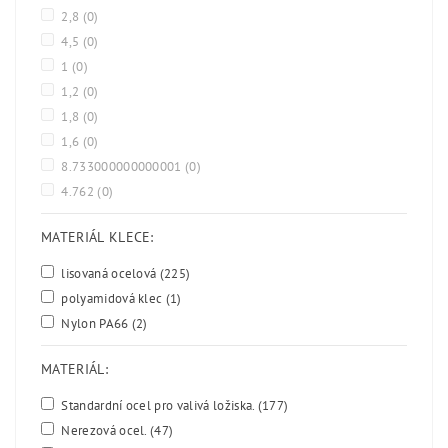
2,8
(0)
4,5
(0)
1
(0)
1,2
(0)
1,8
(0)
1,6
(0)
8.733000000000001
(0)
4.762
(0)
MATERIÁL KLECE:
lisovaná ocelová
(225)
polyamidová klec
(1)
Nylon PA66
(2)
MATERIÁL:
Standardní ocel pro valivá ložiska.
(177)
Nerezová ocel.
(47)