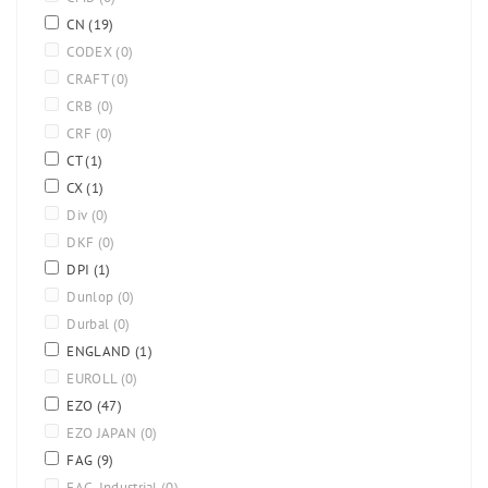
CN
(19)
CODEX
(0)
CRAFT
(0)
CRB
(0)
CRF
(0)
CT
(1)
CX
(1)
Div
(0)
DKF
(0)
DPI
(1)
Dunlop
(0)
Durbal
(0)
ENGLAND
(1)
EUROLL
(0)
EZO
(47)
EZO JAPAN
(0)
FAG
(9)
FAG-Industrial
(0)