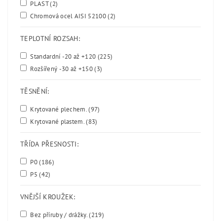
PLAST
(2)
Chromová ocel AISI 52100
(2)
TEPLOTNÍ ROZSAH:
Standardní -20 až +120
(225)
Rozšířený -30 až +150
(3)
TĚSNĚNÍ:
Krytované plechem.
(97)
Krytované plastem.
(83)
TŘÍDA PŘESNOSTI:
P0
(186)
P5
(42)
VNĚJŠÍ KROUŽEK:
Bez příruby / drážky.
(219)