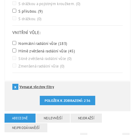
S drážkou a pojistným kroužkem.
(0)
S přírubou.
(9)
S drážkou.
(0)
VNITŘNÍ VŮLE:
Normální radiální vůle
(183)
Mírně zvětšená radiální vůle
(45)
Silně zvětšená radiální vůle
(0)
Zmenšená radiální vůle
(0)
Vymazat všechny filtry
POLOŽEK K ZOBRAZENÍ:
236
ABECEDNĚ
NEJLEVNĚJŠÍ
NEJDRAŽŠÍ
NEJPRODÁVANĚJŠÍ