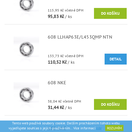
115,95 Kč včetně DPH
95,83 Kč
/ ks
608 LLHAP63E/L453QMP NTN
133,73 Kč včetně DPH
DETAIL
110,52 Kč
/ ks
608 NKE
38,04 Kč včetně DPH
31,44 Kč
/ ks
Tento web používá soubory cookie. Dalším procházením tohoto webu
608 NKE
vyjadřujete souhlas s jejich používáním.. Více informací
zde
.
ROZUMÍM