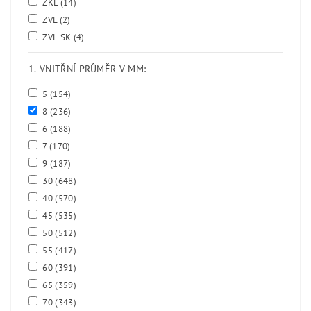
ZKL
(14)
ZVL
(2)
ZVL SK
(4)
1. VNITŘNÍ PRŮMĚR V MM:
5
(154)
8
(236)
6
(188)
7
(170)
9
(187)
30
(648)
40
(570)
45
(535)
50
(512)
55
(417)
60
(391)
65
(359)
70
(343)