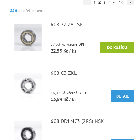
...
2
1
3
4
10
236
položek celkem
608 2Z ZVL SK
27,33 Kč včetně DPH
22,59 Kč
/ ks
608 C3 ZKL
16,87 Kč včetně DPH
DETAIL
13,94 Kč
/ ks
608 DD1MC3 (2RS) NSK