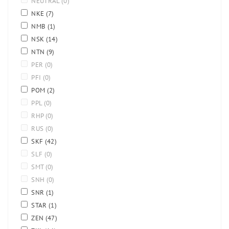
NEUTRAL
(0)
NKE
(7)
NMB
(1)
NSK
(14)
NTN
(9)
PER
(0)
PFI
(0)
POM
(2)
PPL
(0)
RHP
(0)
RUS
(0)
SKF
(42)
SLF
(0)
SMT
(0)
SNH
(0)
SNR
(1)
STAR
(1)
ZEN
(47)