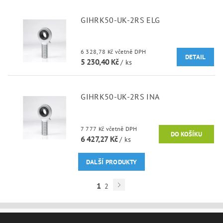
GIHRK50-UK-2RS ELG
6 328,78 Kč včetně DPH
DETAIL
5 230,40 Kč
/ ks
GIHRK50-UK-2RS INA
7 777 Kč včetně DPH
6 427,27 Kč
/ ks
DALŠÍ PRODUKTY
1
2