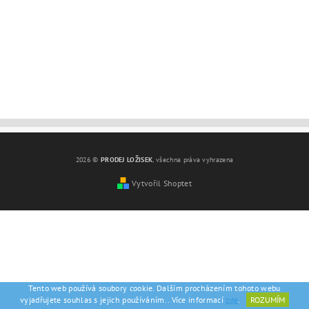
2026 ©
PRODEJ LOŽISEK
, všechna práva vyhrazena
Vytvořil Shoptet
Tento web používá soubory cookie. Dalším procházením tohoto webu
vyjadřujete souhlas s jejich používáním.. Více informací
zde
.
ROZUMÍM