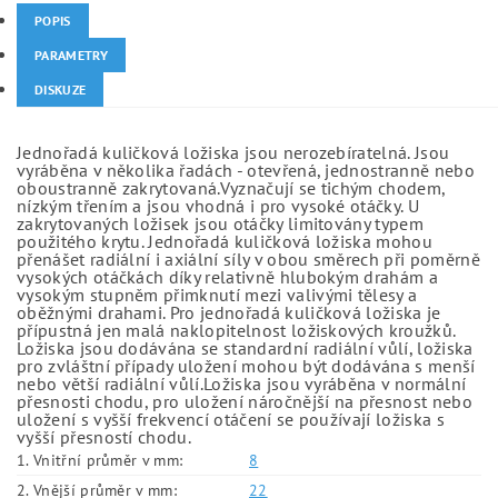
POPIS
PARAMETRY
DISKUZE
Jednořadá kuličková ložiska jsou nerozebíratelná. Jsou
vyráběna v několika řadách - otevřená, jednostranně nebo
oboustranně zakrytovaná.Vyznačují se tichým chodem,
nízkým třením a jsou vhodná i pro vysoké otáčky. U
zakrytovaných ložisek jsou otáčky limitovány typem
použitého krytu. Jednořadá kuličková ložiska mohou
přenášet radiální i axiální síly v obou směrech při poměrně
vysokých otáčkách díky relativně hlubokým drahám a
vysokým stupněm přimknutí mezi valivými tělesy a
oběžnými drahami. Pro jednořadá kuličková ložiska je
přípustná jen malá naklopitelnost ložiskových kroužků.
Ložiska jsou dodávána se standardní radiální vůlí, ložiska
pro zvláštní případy uložení mohou být dodávána s menší
nebo větší radiální vůlí.Ložiska jsou vyráběna v normální
přesnosti chodu, pro uložení náročnější na přesnost nebo
uložení s vyšší frekvencí otáčení se používají ložiska s
vyšší přesností chodu.
1. Vnitřní průměr v mm:
8
2. Vnější průměr v mm:
22