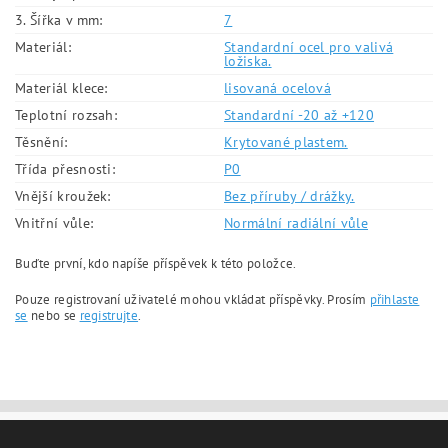
3. Šířka v mm:
7
Materiál:
Standardní ocel pro valivá
ložiska.
Materiál klece:
lisovaná ocelová
Teplotní rozsah:
Standardní -20 až +120
Těsnění:
Krytované plastem.
Třída přesnosti:
P0
Vnější kroužek:
Bez příruby / drážky.
Vnitřní vůle:
Normální radiální vůle
Buďte první, kdo napíše příspěvek k této položce.
Pouze registrovaní uživatelé mohou vkládat příspěvky. Prosím
přihlaste
se
nebo se
registrujte
.