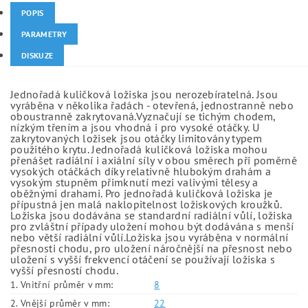
POPIS
PARAMETRY
DISKUZE
Jednořadá kuličková ložiska jsou nerozebíratelná. Jsou
vyráběna v několika řadách - otevřená, jednostranně nebo
oboustranně zakrytovaná.Vyznačují se tichým chodem,
nízkým třením a jsou vhodná i pro vysoké otáčky. U
zakrytovaných ložisek jsou otáčky limitovány typem
použitého krytu. Jednořadá kuličková ložiska mohou
přenášet radiální i axiální síly v obou směrech při poměrně
vysokých otáčkách díky relativně hlubokým drahám a
vysokým stupněm přimknutí mezi valivými tělesy a
oběžnými drahami. Pro jednořadá kuličková ložiska je
přípustná jen malá naklopitelnost ložiskových kroužků.
Ložiska jsou dodávána se standardní radiální vůlí, ložiska
pro zvláštní případy uložení mohou být dodávána s menší
nebo větší radiální vůlí.Ložiska jsou vyráběna v normální
přesnosti chodu, pro uložení náročnější na přesnost nebo
uložení s vyšší frekvencí otáčení se používají ložiska s
vyšší přesností chodu.
1. Vnitřní průměr v mm:
8
2. Vnější průměr v mm:
22