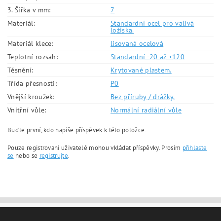
3. Šířka v mm:
7
Materiál:
Standardní ocel pro valivá
ložiska.
Materiál klece:
lisovaná ocelová
Teplotní rozsah:
Standardní -20 až +120
Těsnění:
Krytované plastem.
Třída přesnosti:
P0
Vnější kroužek:
Bez příruby / drážky.
Vnitřní vůle:
Normální radiální vůle
Buďte první, kdo napíše příspěvek k této položce.
Pouze registrovaní uživatelé mohou vkládat příspěvky. Prosím
přihlaste
se
nebo se
registrujte
.