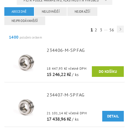
FILTR PODLE PARAMETRŮ, VLASTNOSTÍ A VÝROBCŮ
ABECEDNĚ
NEJLEVNĚJŠÍ
NEJDRAŽŠÍ
NEJPRODÁVANĚJŠÍ
...
1
2
3
56
1400
položek celkem
234406-M-SP FAG
18 447,93 Kč včetně DPH
15 246,22 Kč
/ ks
234407-M-SP FAG
21 101,14 Kč včetně DPH
DETAIL
17 438,96 Kč
/ ks