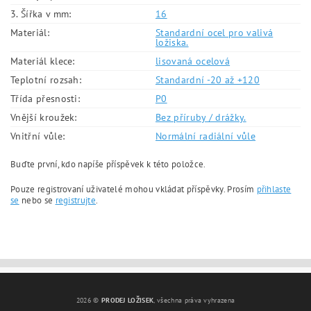
3. Šířka v mm:
16
Materiál:
Standardní ocel pro valivá
ložiska.
Materiál klece:
lisovaná ocelová
Teplotní rozsah:
Standardní -20 až +120
Třída přesnosti:
P0
Vnější kroužek:
Bez příruby / drážky.
Vnitřní vůle:
Normální radiální vůle
Buďte první, kdo napíše příspěvek k této položce.
Pouze registrovaní uživatelé mohou vkládat příspěvky. Prosím
přihlaste
se
nebo se
registrujte
.
2026 ©
PRODEJ LOŽISEK
, všechna práva vyhrazena