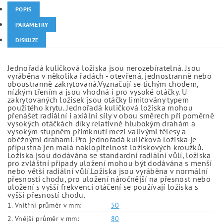
POPIS
PARAMETRY
DISKUZE
Jednořadá kuličková ložiska jsou nerozebíratelná. Jsou
vyráběna v několika řadách - otevřená, jednostranně nebo
oboustranně zakrytovaná.Vyznačují se tichým chodem,
nízkým třením a jsou vhodná i pro vysoké otáčky. U
zakrytovaných ložisek jsou otáčky limitovány typem
použitého krytu. Jednořadá kuličková ložiska mohou
přenášet radiální i axiální síly v obou směrech při poměrně
vysokých otáčkách díky relativně hlubokým drahám a
vysokým stupněm přimknutí mezi valivými tělesy a
oběžnými drahami. Pro jednořadá kuličková ložiska je
přípustná jen malá naklopitelnost ložiskových kroužků.
Ložiska jsou dodávána se standardní radiální vůlí, ložiska
pro zvláštní případy uložení mohou být dodávána s menší
nebo větší radiální vůlí.Ložiska jsou vyráběna v normální
přesnosti chodu, pro uložení náročnější na přesnost nebo
uložení s vyšší frekvencí otáčení se používají ložiska s
vyšší přesností chodu.
1. Vnitřní průměr v mm:
50
2. Vnější průměr v mm:
80