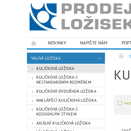
NOVINKY
NAPIŠTE NÁM
POP
PODMÍNKY OCHRANY OSOBNÍCH ÚDAJŮ
VALIVÁ LOŽISKA
KULIČKOVÁ LOŽISKA
KU
KULIČKOVÁ LOŽISKA S
NESTANDARDNÍM ROZMĚREM
KULIČKOVÁ DVOUŘADÁ LOŽISKA
NAKLÁPĚCÍ KULIČKOVÁ LOŽISKA
NA 
KULIČKOVÁ LOŽISKA S
KOSOÚHLÝM STYKEM
AXIÁLNÍ KULIČKOVÁ LOŽISKA
ZNA