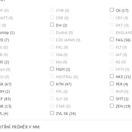
BF
(0)
CMB
(0)
CN
(17)
RAFT
(0)
CRB
(0)
CRF
(0)
X
(0)
Div
(2)
DKF
(0)
unlop
(1)
Durbal
(0)
ENGLAN
ZO
(7)
EZO JAPAN
(0)
FAG
(56)
BJ
(0)
FKL
(0)
FLT
(0)
BB
(0)
INA
(0)
JAF
(0)
BS
(2)
kbs
(0)
KG
(0)
oyo
(0)
MGM
(1)
MTM
(0)
EU
(0)
NEUTRAL
(0)
NKE
(21)
SK
(67)
NTN
(47)
PER
(4)
OM
(2)
PPL
(0)
RHP
(0)
KF
(85)
SLF
(0)
SMT
(1)
NR
(13)
STAR
(0)
ZEN
(19)
VL
(4)
ZVL SK
(24)
NITŘNÍ PRŮMĚR V MM: