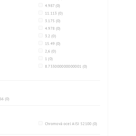
4.987
(0)
11.113
(0)
3.175
(0)
4.978
(0)
3.2
(0)
15.49
(0)
2,6
(0)
1
(0)
8.733000000000001
(0)
A66
(0)
)
Chromová ocel AISI 52100
(0)