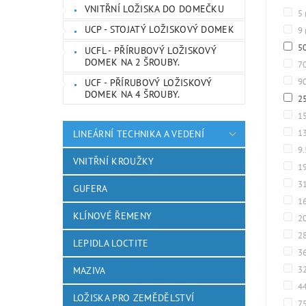
VNITŘNÍ LOŽISKA DO DOMEČKU
5
UCP - STOJATÝ LOŽISKOVÝ DOMEK
9
5
UCFL - PŘÍRUBOVÝ LOŽISKOVÝ
DOMEK NA 2 ŠROUBY.
7
9
UCF - PŘÍRUBOVÝ LOŽISKOVÝ
DOMEK NA 4 ŠROUBY.
2
1
1
LINEÁRNÍ TECHNIKA A VEDENÍ
9
VNITŘNÍ KROUŽKY
1
3
GUFERA
1
KLÍNOVÉ ŘEMENY
2
2
LEPIDLA LOCTITE
3
3
MAZIVA
4
LOŽISKA PRO ZEMĚDĚLSTVÍ
7