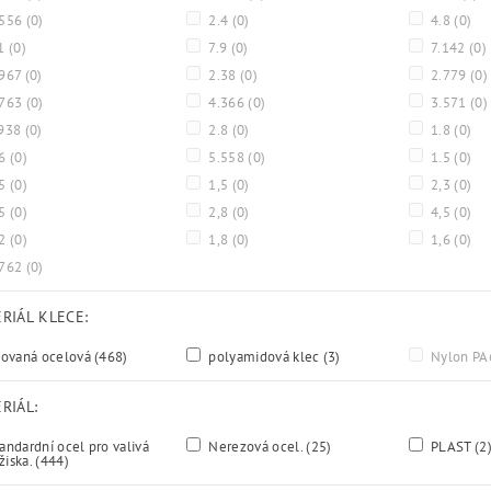
.556
(0)
2.4
(0)
4.8
(0)
.1
(0)
7.9
(0)
7.142
(0)
967
(0)
2.38
(0)
2.779
(0)
.763
(0)
4.366
(0)
3.571
(0)
938
(0)
2.8
(0)
1.8
(0)
.6
(0)
5.558
(0)
1.5
(0)
,5
(0)
1,5
(0)
2,3
(0)
,5
(0)
2,8
(0)
4,5
(0)
,2
(0)
1,8
(0)
1,6
(0)
.762
(0)
RIÁL KLECE:
sovaná ocelová
(468)
polyamidová klec
(3)
Nylon P
RIÁL:
andardní ocel pro valivá
Nerezová ocel.
(25)
PLAST
(2
žiska.
(444)