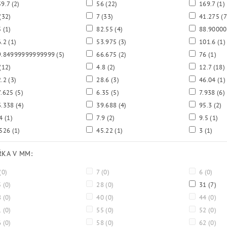
9.7
(2)
56
(22)
169.7
(1)
(32)
7
(33)
41.275
(7
5
(1)
82.55
(4)
88.9000
6.2
(1)
53.975
(3)
101.6
(1)
.84999999999999
(5)
66.675
(2)
76
(1)
(12)
4.8
(2)
12.7
(18)
2.2
(3)
28.6
(3)
46.04
(1)
.625
(5)
6.35
(5)
7.938
(6)
.338
(4)
39.688
(4)
95.3
(2)
.4
(1)
7.9
(2)
9.5
(1)
.526
(1)
45.22
(1)
3
(1)
ÍŘKA V MM:
(0)
7
(0)
6
(0)
5
(0)
28
(0)
31
(7)
8
(0)
40
(0)
44
(0)
1
(0)
55
(0)
52
(0)
6
(0)
58
(0)
62
(0)