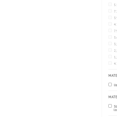
5
7
3.
4
7.
3
3
2
1
4
MATE
li
MATE
St
lo