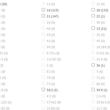
0
(20)
11
(0)
12
(0)
5
(0)
16
(113)
18
(152)
0
(0)
21
(147)
22
(1)
4
(0)
26
(0)
30
(0)
2
(0)
46
(0)
13
(21)
9
(0)
33
(0)
35
(0)
9
(0)
41
(0)
43
(0)
7
(0)
50
(0)
14.288
(0
.35
(0)
8.731
(0)
9.525
(0)
4.3
(0)
14.287
(0)
15.9
(0)
(0)
5
(0)
36
(1)
4
(0)
82
(0)
3
(0)
.5
(0)
78
(0)
72
(0)
8
(0)
75
(0)
80
(0)
3.8
(0)
30.2
(2)
34.9
(1)
4
(0)
4.5
(0)
2.6
(0)
.225
(0)
17.462
(0)
23.813
(0
9.05
(0)
15.88
(0)
12.7
(0)