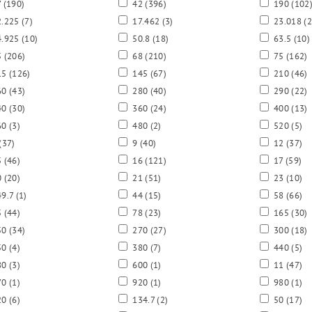
7
(190)
42
(396)
190
(102
.225
(7)
17.462
(3)
23.018
(2
.925
(10)
50.8
(18)
63.5
(10)
5
(206)
68
(210)
75
(162)
15
(126)
145
(67)
210
(46)
60
(43)
280
(40)
290
(22)
40
(30)
360
(24)
400
(13)
60
(3)
480
(2)
520
(5)
(37)
9
(40)
12
(37)
5
(46)
16
(121)
17
(59)
0
(20)
21
(51)
23
(10)
9.7
(1)
44
(15)
58
(66)
5
(44)
78
(23)
165
(30)
50
(34)
270
(27)
300
(18)
50
(4)
380
(7)
440
(5)
80
(3)
600
(1)
11
(47)
70
(1)
920
(1)
980
(1)
20
(6)
134.7
(2)
50
(17)