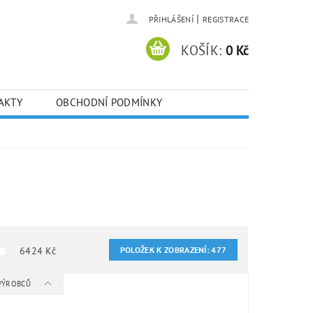
|
PŘIHLÁŠENÍ
REGISTRACE
KOŠÍK:
0 Kč
AKTY
OBCHODNÍ PODMÍNKY
6424
Kč
POLOŽEK K ZOBRAZENÍ:
477
 VÝROBCŮ