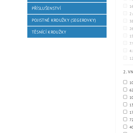
1
PŘÍSLUŠENSTVÍ
2
POJISTNÉ KROUŽKY (SEGEROVKY)
3
2
TĚSNÍCÍ KROUŽKY
1
7.
4
12
2. V
1
6
1
1
1
7
4