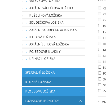
VÁLEČKOVÁ LOŽISKA
AXIÁLNÍ VÁLEČKOVÁ LOŽISKA
C
C
KUŽELÍKOVÁ LOŽISKA
C
SOUDEČKOVÁ LOŽISKA
D
AXIÁLNÍ SOUDEČKOVÁ LOŽISKA
E
JEHLOVÁ LOŽISKA
F
I
AXIÁLNÍ JEHLOVÁ LOŽISKA
K
POJEZDOVÉ KLADKY
K
UPINACÍ LOŽISKA
N
N
SPECIÁLNÍ LOŽISKA
P
S
KLUZNÁ LOŽISKA
S
KLOUBOVÁ LOŽISKA
Z
LOŽISKOVÉ JEDNOTKY
1. V