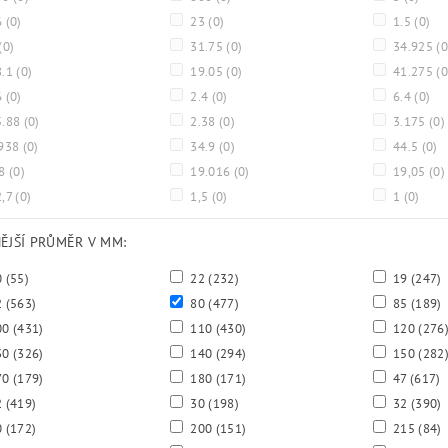
6
(0)
23
(0)
1.5
(0)
(0)
31.75
(0)
34.925
(0
8.1
(0)
19.05
(0)
41.275
(0
6
(0)
2.4
(0)
6.4
(0)
5.88
(0)
2.38
(0)
3.175
(0)
938
(0)
34.9
(0)
44.5
(0)
.8
(0)
19.016
(0)
19,05
(0)
,7
(0)
1,5
(0)
1
(0)
NĚJŠÍ PRŮMĚR V MM:
0
(55)
22
(232)
19
(247)
2
(563)
80
(477)
85
(189)
00
(431)
110
(430)
120
(276
30
(326)
140
(294)
150
(282
70
(179)
180
(171)
47
(617)
2
(419)
30
(198)
32
(390)
0
(172)
200
(151)
215
(84)