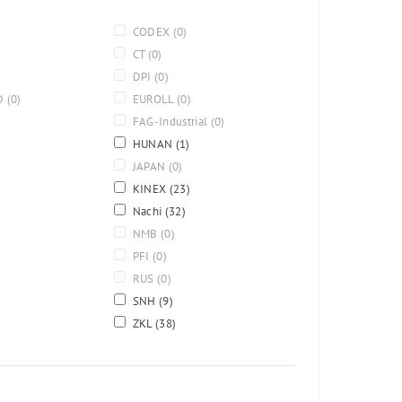
CODEX
(0)
CT
(0)
DPI
(0)
D
(0)
EUROLL
(0)
FAG-Industrial
(0)
HUNAN
(1)
JAPAN
(0)
KINEX
(23)
Nachi
(32)
NMB
(0)
PFI
(0)
RUS
(0)
SNH
(9)
ZKL
(38)