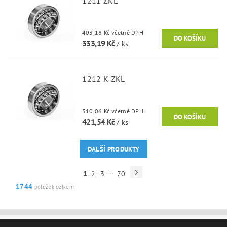
1211 ZKL
403,16 Kč včetně DPH
333,19 Kč
/ ks
1212 K ZKL
510,06 Kč včetně DPH
421,54 Kč
/ ks
DALŠÍ PRODUKTY
...
1
2
3
70
1744
položek celkem