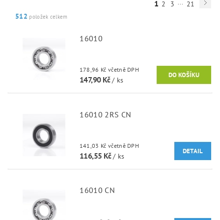
...
1
2
3
21
512
položek celkem
16010
178,96 Kč včetně DPH
147,90 Kč
/ ks
16010 2RS CN
141,03 Kč včetně DPH
DETAIL
116,55 Kč
/ ks
16010 CN