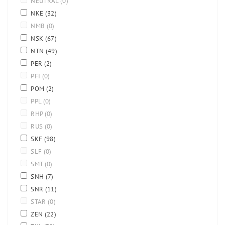
NEUTRAL
(0)
NKE
(32)
NMB
(0)
NSK
(67)
NTN
(49)
PER
(2)
PFI
(0)
POM
(2)
PPL
(0)
RHP
(0)
RUS
(0)
SKF
(98)
SLF
(0)
SMT
(0)
SNH
(7)
SNR
(11)
STAR
(0)
ZEN
(22)