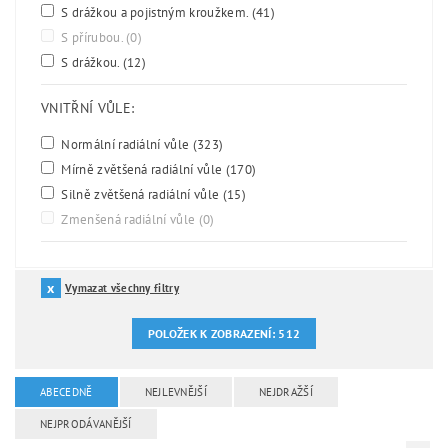
S drážkou a pojistným kroužkem.
(41)
S přírubou.
(0)
S drážkou.
(12)
VNITŘNÍ VŮLE:
Normální radiální vůle
(323)
Mírně zvětšená radiální vůle
(170)
Silně zvětšená radiální vůle
(15)
Zmenšená radiální vůle
(0)
Vymazat všechny filtry
POLOŽEK K ZOBRAZENÍ:
512
ABECEDNĚ
NEJLEVNĚJŠÍ
NEJDRAŽŠÍ
NEJPRODÁVANĚJŠÍ