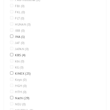
FBJ
(0)
FKL
(0)
FLT
(0)
HUNAN
(0)
IBB
(0)
INA
(1)
JAF
(0)
JAPAN
(0)
KBS
(4)
kbs
(0)
KG
(0)
KINEX
(25)
Koyo
(0)
MGM
(0)
MTM
(0)
Nachi
(29)
NEU
(0)