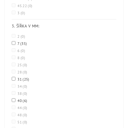
45.22
(0)
3
(0)
3. ŠÍŘKA V MM:
2
(0)
7
(35)
6
(0)
8
(0)
25
(0)
28
(0)
31
(25)
34
(0)
38
(0)
40
(6)
44
(0)
48
(0)
51
(0)