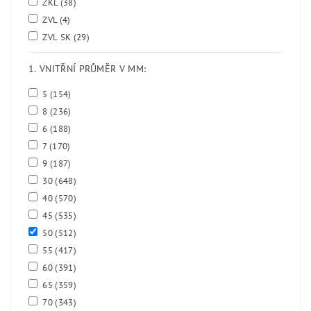
ZKL
(38)
ZVL
(4)
ZVL SK
(29)
1. VNITŘNÍ PRŮMĚR V MM:
5
(154)
8
(236)
6
(188)
7
(170)
9
(187)
30
(648)
40
(570)
45
(535)
50
(512)
55
(417)
60
(391)
65
(359)
70
(343)