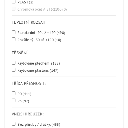
PLAST
(2)
Chromová ocel AISI 52100
(0)
TEPLOTNÍ ROZSAH:
Standardní -20 až +120
(498)
Rozšířený -30 až +150
(10)
TĚSNĚNÍ:
Krytované plechem.
(138)
Krytované plastem.
(147)
TŘÍDA PŘESNOSTI:
P0
(411)
P5
(97)
VNĚJŠÍ KROUŽEK:
Bez příruby / drážky.
(455)