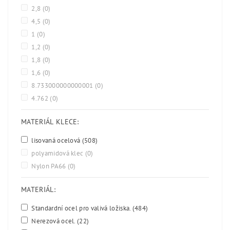
2,8
(0)
4,5
(0)
1
(0)
1,2
(0)
1,8
(0)
1,6
(0)
8.733000000000001
(0)
4.762
(0)
MATERIÁL KLECE:
lisovaná ocelová
(508)
polyamidová klec
(0)
Nylon PA66
(0)
MATERIÁL:
Standardní ocel pro valivá ložiska.
(484)
Nerezová ocel.
(22)