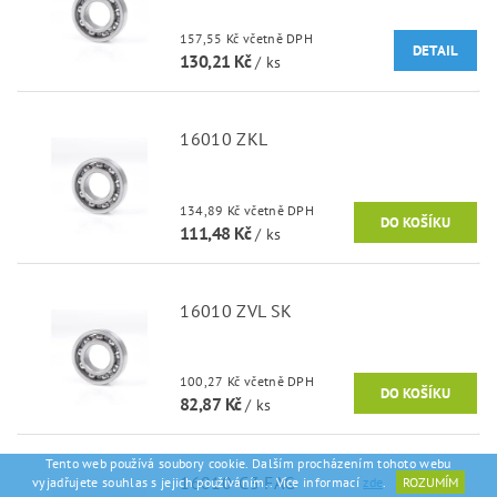
157,55 Kč včetně DPH
DETAIL
130,21 Kč
/ ks
16010 ZKL
134,89 Kč včetně DPH
111,48 Kč
/ ks
16010 ZVL SK
100,27 Kč včetně DPH
82,87 Kč
/ ks
Tento web používá soubory cookie. Dalším procházením tohoto webu
16010-C3 FAG
vyjadřujete souhlas s jejich používáním.. Více informací
zde
.
ROZUMÍM