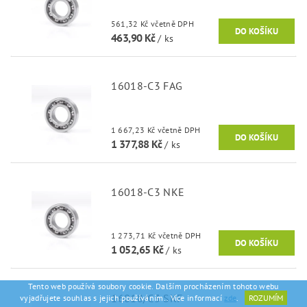
561,32 Kč včetně DPH
463,90 Kč
/ ks
16018-C3 FAG
1 667,23 Kč včetně DPH
1 377,88 Kč
/ ks
16018-C3 NKE
1 273,71 Kč včetně DPH
1 052,65 Kč
/ ks
Tento web používá soubory cookie. Dalším procházením tohoto webu
16018/C3 SKF
vyjadřujete souhlas s jejich používáním.. Více informací
zde
.
ROZUMÍM