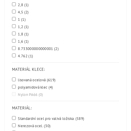
2,8
(1)
4,5
(2)
1
(1)
1,2
(1)
1,8
(1)
1,6
(1)
8.733000000000001
(2)
4.762
(1)
MATERIÁL KLECE:
lisovaná ocelová
(619)
polyamidová klec
(4)
Nylon PA66
(0)
MATERIÁL:
Standardní ocel pro valivá ložiska.
(589)
Nerezová ocel.
(30)