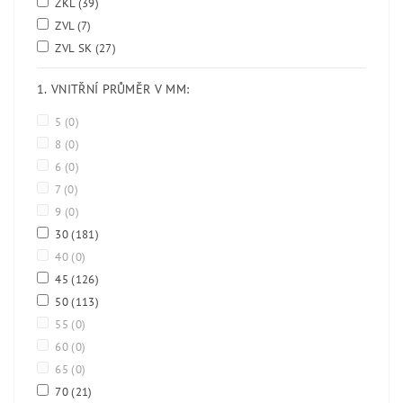
ZKL
(39)
ZVL
(7)
ZVL SK
(27)
1. VNITŘNÍ PRŮMĚR V MM:
5
(0)
8
(0)
6
(0)
7
(0)
9
(0)
30
(181)
40
(0)
45
(126)
50
(113)
55
(0)
60
(0)
65
(0)
70
(21)