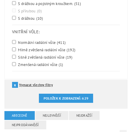
S drážkou a pojistným kroužkem.
(51)
S přírubou.
(0)
S drážkou.
(10)
VNITŘNÍ VŮLE:
Normální radiální vůle
(411)
Mírně zvětšená radiální vůle
(192)
Silně zvětšená radiální vůle
(19)
Zmenšená radiální vůle
(1)
Vymazat všechny filtry
POLOŽEK K ZOBRAZENÍ:
629
ABECEDNĚ
NEJLEVNĚJŠÍ
NEJDRAŽŠÍ
NEJPRODÁVANĚJŠÍ