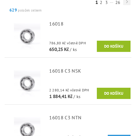
...
1
2
3
26
629
položek celkem
16018
786,80 Kč včetně DPH
650,25 Kč
/ ks
16018 C3 NSK
2 280,14 Kč včetně DPH
1 884,41 Kč
/ ks
16018 C3 NTN