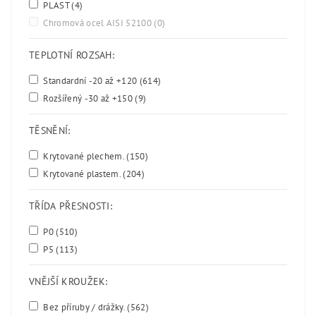
PLAST
(4)
Chromová ocel AISI 52100
(0)
TEPLOTNÍ ROZSAH:
Standardní -20 až +120
(614)
Rozšířený -30 až +150
(9)
TĚSNĚNÍ:
Krytované plechem.
(150)
Krytované plastem.
(204)
TŘÍDA PŘESNOSTI:
P0
(510)
P5
(113)
VNĚJŠÍ KROUŽEK:
Bez příruby / drážky.
(562)