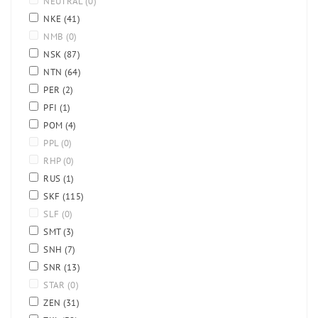
NEUTRAL
(0)
NKE
(41)
NMB
(0)
NSK
(87)
NTN
(64)
PER
(2)
PFI
(1)
POM
(4)
PPL
(0)
RHP
(0)
RUS
(1)
SKF
(115)
SLF
(0)
SMT
(3)
SNH
(7)
SNR
(13)
STAR
(0)
ZEN
(31)