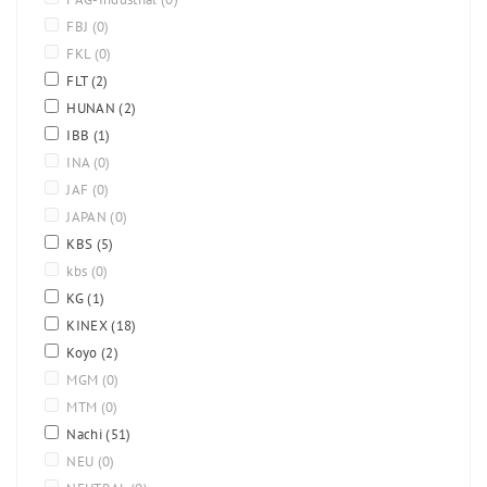
FBJ
(0)
FKL
(0)
FLT
(2)
HUNAN
(2)
IBB
(1)
INA
(0)
JAF
(0)
JAPAN
(0)
KBS
(5)
kbs
(0)
KG
(1)
KINEX
(18)
Koyo
(2)
MGM
(0)
MTM
(0)
Nachi
(51)
NEU
(0)