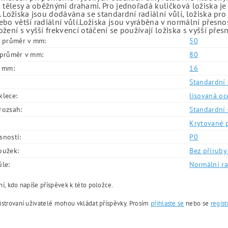
 tělesy a oběžnými drahami. Pro jednořadá kuličková ložiska je
 Ložiska jsou dodávána se standardní radiální vůlí, ložiska pr
bo větší radiální vůlí.Ložiska jsou vyráběna v normální přesno
žení s vyšší frekvencí otáčení se používají ložiska s vyšší přes
í průměr v mm:
50
í průměr v mm:
80
v mm:
16
Standardní 
klece:
lisovaná oc
rozsah:
Standardní 
Krytované 
snosti:
P0
oužek:
Bez příruby 
ůle:
Normální ra
í, kdo napíše příspěvek k této položce.
istrovaní uživatelé mohou vkládat příspěvky. Prosím
přihlaste se
nebo se
regist