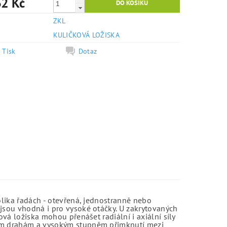
2 Kč
ZKL
e
KULIČKOVÁ LOŽISKA
Tisk
Dotaz
olika řadách - otevřená, jednostranně nebo
jsou vhodná i pro vysoké otáčky. U zakrytovaných
vá ložiska mohou přenášet radiální i axiální síly
kým drahám a vysokým stupněm přimknutí mezi