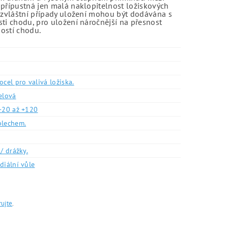
 přípustná jen malá naklopitelnost ložiskových
o zvláštní případy uložení mohou být dodávána s
sti chodu, pro uložení náročnější na přesnost
ností chodu.
ocel pro valivá ložiska.
elová
-20 až +120
plechem.
/ drážky.
diální vůle
rujte
.