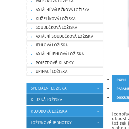
VÁLEČKOVÁ LOŽISKA
AXIÁLNÍ VÁLEČKOVÁ LOŽISKA
KUŽELÍKOVÁ LOŽISKA
SOUDEČKOVÁ LOŽISKA
AXIÁLNÍ SOUDEČKOVÁ LOŽISKA
JEHLOVÁ LOŽISKA
AXIÁLNÍ JEHLOVÁ LOŽISKA
POJEZDOVÉ KLADKY
UPINACÍ LOŽISKA
POPIS
SPECIÁLNÍ LOŽISKA
PARAM
DISKUZ
KLUZNÁ LOŽISKA
KLOUBOVÁ LOŽISKA
Jednořad
oboustr
LOŽISKOVÉ JEDNOTKY
ložisek 
v obou 