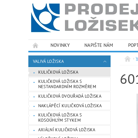
NOVINKY
NAPIŠTE NÁM
POP
PODMÍNKY OCHRANY OSOBNÍCH ÚDAJŮ
VALIVÁ LOŽISKA
KULIČKOVÁ LOŽISKA
60
KULIČKOVÁ LOŽISKA S
NESTANDARDNÍM ROZMĚREM
KULIČKOVÁ DVOUŘADÁ LOŽISKA
NAKLÁPĚCÍ KULIČKOVÁ LOŽISKA
KULIČKOVÁ LOŽISKA S
KOSOÚHLÝM STYKEM
AXIÁLNÍ KULIČKOVÁ LOŽISKA