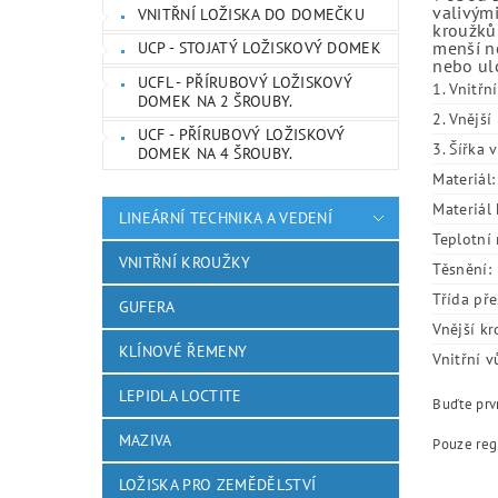
valivými
VNITŘNÍ LOŽISKA DO DOMEČKU
kroužků.
menší ne
UCP - STOJATÝ LOŽISKOVÝ DOMEK
nebo ulo
UCFL - PŘÍRUBOVÝ LOŽISKOVÝ
1. Vnitřn
DOMEK NA 2 ŠROUBY.
2. Vnějš
UCF - PŘÍRUBOVÝ LOŽISKOVÝ
3. Šířka 
DOMEK NA 4 ŠROUBY.
Materiál:
Materiál 
LINEÁRNÍ TECHNIKA A VEDENÍ
Teplotní 
VNITŘNÍ KROUŽKY
Těsnění:
Třída pře
GUFERA
Vnější kr
KLÍNOVÉ ŘEMENY
Vnitřní v
LEPIDLA LOCTITE
Buďte prvn
MAZIVA
Pouze reg
LOŽISKA PRO ZEMĚDĚLSTVÍ