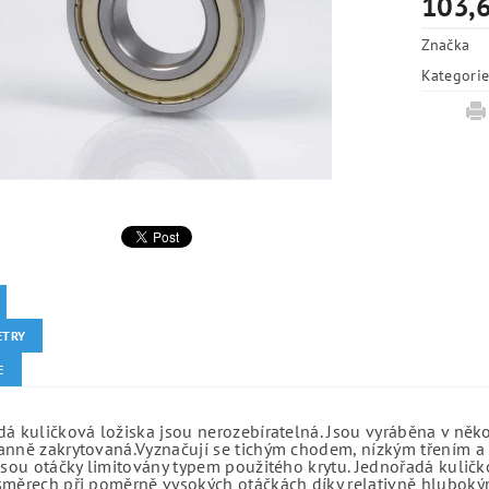
103,6
Značka
Kategori
ETRY
E
á kuličková ložiska jsou nerozebíratelná. Jsou vyráběna v něk
anně zakrytovaná.Vyznačují se tichým chodem, nízkým třením a 
jsou otáčky limitovány typem použitého krytu. Jednořadá kuličko
směrech při poměrně vysokých otáčkách díky relativně hlubo