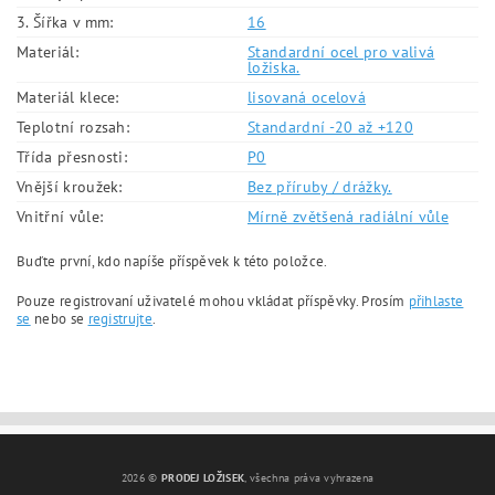
3. Šířka v mm:
16
Materiál:
Standardní ocel pro valivá
ložiska.
Materiál klece:
lisovaná ocelová
Teplotní rozsah:
Standardní -20 až +120
Třída přesnosti:
P0
Vnější kroužek:
Bez příruby / drážky.
Vnitřní vůle:
Mírně zvětšená radiální vůle
Buďte první, kdo napíše příspěvek k této položce.
Pouze registrovaní uživatelé mohou vkládat příspěvky. Prosím
přihlaste
se
nebo se
registrujte
.
2026 ©
PRODEJ LOŽISEK
, všechna práva vyhrazena