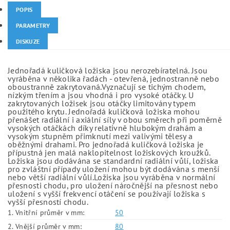
POPIS
PARAMETRY
DISKUZE
Jednořadá kuličková ložiska jsou nerozebíratelná. Jsou
vyráběna v několika řadách - otevřená, jednostranně nebo
oboustranně zakrytovaná.Vyznačují se tichým chodem,
nízkým třením a jsou vhodná i pro vysoké otáčky. U
zakrytovaných ložisek jsou otáčky limitovány typem
použitého krytu. Jednořadá kuličková ložiska mohou
přenášet radiální i axiální síly v obou směrech při poměrně
vysokých otáčkách díky relativně hlubokým drahám a
vysokým stupněm přimknutí mezi valivými tělesy a
oběžnými drahami. Pro jednořadá kuličková ložiska je
přípustná jen malá naklopitelnost ložiskových kroužků.
Ložiska jsou dodávána se standardní radiální vůlí, ložiska
pro zvláštní případy uložení mohou být dodávána s menší
nebo větší radiální vůlí.Ložiska jsou vyráběna v normální
přesnosti chodu, pro uložení náročnější na přesnost nebo
uložení s vyšší frekvencí otáčení se používají ložiska s
vyšší přesností chodu.
1. Vnitřní průměr v mm:
50
2. Vnější průměr v mm:
80