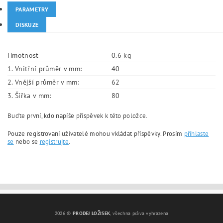
PARAMETRY
DISKUZE
Hmotnost
0.6 kg
1. Vnitřní průměr v mm:
40
2. Vnější průměr v mm:
62
3. Šířka v mm:
80
Buďte první, kdo napíše příspěvek k této položce.
Pouze registrovaní uživatelé mohou vkládat příspěvky. Prosím
přihlaste
se
nebo se
registrujte
.
2026 ©
PRODEJ LOŽISEK
, všechna práva vyhrazena