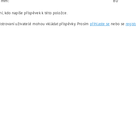
v mm:
80
í, kdo napíše příspěvek k této položce.
istrovaní uživatelé mohou vkládat příspěvky. Prosím
přihlaste se
nebo se
regist