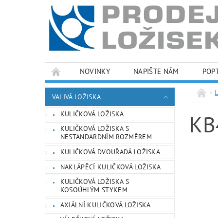
NOVINKY
NAPIŠTE NÁM
POP
PODMÍNKY OCHRANY OSOBNÍCH ÚDAJŮ
VALIVÁ LOŽISKA
KULIČKOVÁ LOŽISKA
KB
KULIČKOVÁ LOŽISKA S
NESTANDARDNÍM ROZMĚREM
KULIČKOVÁ DVOUŘADÁ LOŽISKA
NAKLÁPĚCÍ KULIČKOVÁ LOŽISKA
KULIČKOVÁ LOŽISKA S
KOSOÚHLÝM STYKEM
AXIÁLNÍ KULIČKOVÁ LOŽISKA