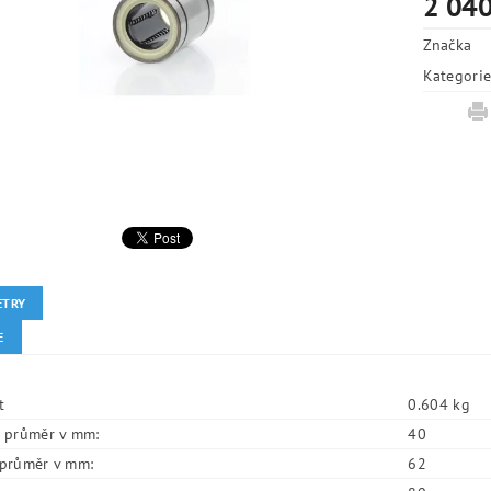
2 040
Značka
Kategori
ETRY
E
t
0.604 kg
í průměr v mm:
40
í průměr v mm:
62