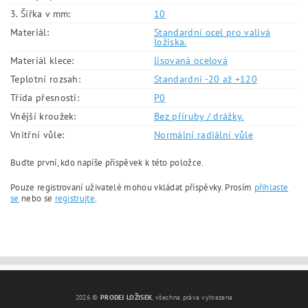
3. Šířka v mm:
10
Materiál:
Standardní ocel pro valivá
ložiska.
Materiál klece:
lisovaná ocelová
Teplotní rozsah:
Standardní -20 až +120
Třída přesnosti:
P0
Vnější kroužek:
Bez příruby / drážky.
Vnitřní vůle:
Normální radiální vůle
Buďte první, kdo napíše příspěvek k této položce.
Pouze registrovaní uživatelé mohou vkládat příspěvky. Prosím
přihlaste
se
nebo se
registrujte
.
2026 ©
PRODEJ LOŽISEK
, všechna práva vyhrazena