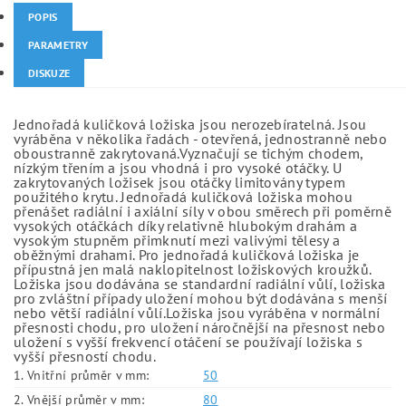
POPIS
PARAMETRY
DISKUZE
Jednořadá kuličková ložiska jsou nerozebíratelná. Jsou
vyráběna v několika řadách - otevřená, jednostranně nebo
oboustranně zakrytovaná.Vyznačují se tichým chodem,
nízkým třením a jsou vhodná i pro vysoké otáčky. U
zakrytovaných ložisek jsou otáčky limitovány typem
použitého krytu. Jednořadá kuličková ložiska mohou
přenášet radiální i axiální síly v obou směrech při poměrně
vysokých otáčkách díky relativně hlubokým drahám a
vysokým stupněm přimknutí mezi valivými tělesy a
oběžnými drahami. Pro jednořadá kuličková ložiska je
přípustná jen malá naklopitelnost ložiskových kroužků.
Ložiska jsou dodávána se standardní radiální vůlí, ložiska
pro zvláštní případy uložení mohou být dodávána s menší
nebo větší radiální vůlí.Ložiska jsou vyráběna v normální
přesnosti chodu, pro uložení náročnější na přesnost nebo
uložení s vyšší frekvencí otáčení se používají ložiska s
vyšší přesností chodu.
1. Vnitřní průměr v mm:
50
2. Vnější průměr v mm:
80