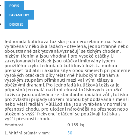
POPIS
PARAMETRY
DISKUZE
Jednořadá kuličková ložiska jsou nerozebíratelná. Jsou
vyráběna v několika řadách - otevřená, jednostranně nebo
oboustranně zakrytovaná.Vyznačují se tichým chodem,
nízkým třením a jsou vhodná i pro vysoké otáčky. U
zakrytovaných ložisek jsou otáčky limitovány typem
použitého krytu. Jednořadá kuličková ložiska mohou
přenášet radiální i axiální síly v obou směrech při poměrně
vysokých otáčkách díky relativně hlubokým drahám a
vysokým stupněm přimknutí mezi valivými tělesy a
oběžnými drahami. Pro jednořadá kuličková ložiska je
přípustná jen malá naklopitelnost ložiskových kroužků.
Ložiska jsou dodávána se standardní radiální vůlí, ložiska
pro zvláštní případy uložení mohou být dodávána s menší
nebo větší radiální vůlí.Ložiska jsou vyráběna v normální
přesnosti chodu, pro uložení náročnější na přesnost nebo
uložení s vyšší frekvencí otáčení se používají ložiska s
vyšší přesností chodu.
Hmotnost
0.189 kg
1. Vnitřní průměr v mm:
50