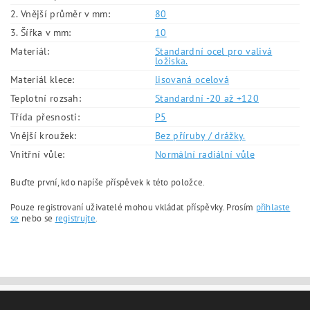
2. Vnější průměr v mm:
80
3. Šířka v mm:
10
Materiál:
Standardní ocel pro valivá
ložiska.
Materiál klece:
lisovaná ocelová
Teplotní rozsah:
Standardní -20 až +120
Třída přesnosti:
P5
Vnější kroužek:
Bez příruby / drážky.
Vnitřní vůle:
Normální radiální vůle
Buďte první, kdo napíše příspěvek k této položce.
Pouze registrovaní uživatelé mohou vkládat příspěvky. Prosím
přihlaste
se
nebo se
registrujte
.