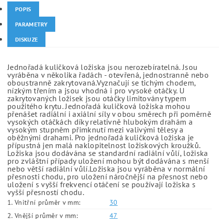
POPIS
PARAMETRY
DISKUZE
Jednořadá kuličková ložiska jsou nerozebíratelná. Jsou
vyráběna v několika řadách - otevřená, jednostranně nebo
oboustranně zakrytovaná.Vyznačují se tichým chodem,
nízkým třením a jsou vhodná i pro vysoké otáčky. U
zakrytovaných ložisek jsou otáčky limitovány typem
použitého krytu. Jednořadá kuličková ložiska mohou
přenášet radiální i axiální síly v obou směrech při poměrně
vysokých otáčkách díky relativně hlubokým drahám a
vysokým stupněm přimknutí mezi valivými tělesy a
oběžnými drahami. Pro jednořadá kuličková ložiska je
přípustná jen malá naklopitelnost ložiskových kroužků.
Ložiska jsou dodávána se standardní radiální vůlí, ložiska
pro zvláštní případy uložení mohou být dodávána s menší
nebo větší radiální vůlí.Ložiska jsou vyráběna v normální
přesnosti chodu, pro uložení náročnější na přesnost nebo
uložení s vyšší frekvencí otáčení se používají ložiska s
vyšší přesností chodu.
1. Vnitřní průměr v mm:
30
2. Vnější průměr v mm:
47