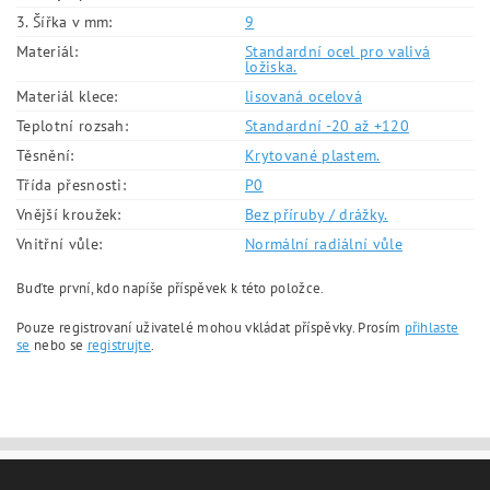
3. Šířka v mm:
9
Materiál:
Standardní ocel pro valivá
ložiska.
Materiál klece:
lisovaná ocelová
Teplotní rozsah:
Standardní -20 až +120
Těsnění:
Krytované plastem.
Třída přesnosti:
P0
Vnější kroužek:
Bez příruby / drážky.
Vnitřní vůle:
Normální radiální vůle
Buďte první, kdo napíše příspěvek k této položce.
Pouze registrovaní uživatelé mohou vkládat příspěvky. Prosím
přihlaste
se
nebo se
registrujte
.