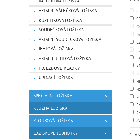
VÁLEČKOVÁ LOŽISKA
AXIÁLNÍ VÁLEČKOVÁ LOŽISKA
C
C
KUŽELÍKOVÁ LOŽISKA
C
SOUDEČKOVÁ LOŽISKA
D
AXIÁLNÍ SOUDEČKOVÁ LOŽISKA
E
JEHLOVÁ LOŽISKA
F
I
AXIÁLNÍ JEHLOVÁ LOŽISKA
K
POJEZDOVÉ KLADKY
K
UPINACÍ LOŽISKA
N
N
SPECIÁLNÍ LOŽISKA
P
S
KLUZNÁ LOŽISKA
S
KLOUBOVÁ LOŽISKA
Z
LOŽISKOVÉ JEDNOTKY
1. V