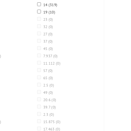
14
(319)
19
(10)
23
(0)
32
(0)
27
(0)
37
(0)
45
(0)
)
7.937
(0)
11.112
(0)
57
(0)
65
(0)
2.5
(0)
49
(0)
20.6
(0)
39.7
(0)
2.3
(0)
)
15.875
(0)
17.463
(0)