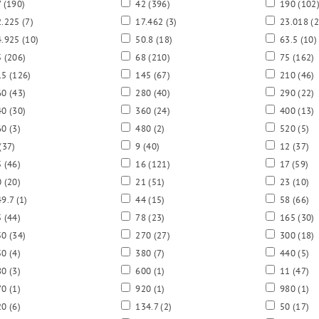
7
(190)
42
(396)
190
(102
.225
(7)
17.462
(3)
23.018
(2
.925
(10)
50.8
(18)
63.5
(10)
5
(206)
68
(210)
75
(162)
15
(126)
145
(67)
210
(46)
60
(43)
280
(40)
290
(22)
40
(30)
360
(24)
400
(13)
60
(3)
480
(2)
520
(5)
(37)
9
(40)
12
(37)
5
(46)
16
(121)
17
(59)
0
(20)
21
(51)
23
(10)
9.7
(1)
44
(15)
58
(66)
5
(44)
78
(23)
165
(30)
50
(34)
270
(27)
300
(18)
50
(4)
380
(7)
440
(5)
80
(3)
600
(1)
11
(47)
70
(1)
920
(1)
980
(1)
20
(6)
134.7
(2)
50
(17)