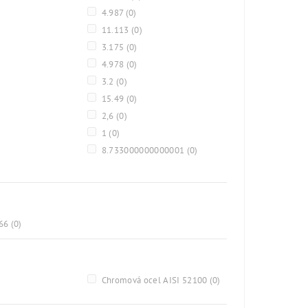
4.987
(0)
11.113
(0)
3.175
(0)
4.978
(0)
3.2
(0)
15.49
(0)
2,6
(0)
1
(0)
8.733000000000001
(0)
A66
(0)
)
Chromová ocel AISI 52100
(0)