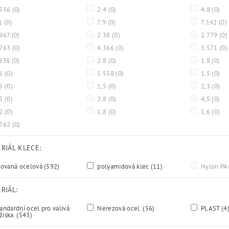
.556
(0)
2.4
(0)
4.8
(0)
.1
(0)
7.9
(0)
7.142
(0)
967
(0)
2.38
(0)
2.779
(0)
.763
(0)
4.366
(0)
3.571
(0)
938
(0)
2.8
(0)
1.8
(0)
.6
(0)
5.558
(0)
1.5
(0)
,5
(0)
1,5
(0)
2,3
(0)
,5
(0)
2,8
(0)
4,5
(0)
,2
(0)
1,8
(0)
1,6
(0)
.762
(0)
RIÁL KLECE:
sovaná ocelová
(592)
polyamidová klec
(11)
Nylon P
RIÁL:
andardní ocel pro valivá
Nerezová ocel.
(56)
PLAST
(4
žiska.
(543)