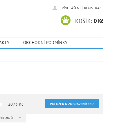
|
PŘIHLÁŠENÍ
REGISTRACE
KOŠÍK:
0 Kč
AKTY
OBCHODNÍ PODMÍNKY
2073
Kč
POLOŽEK K ZOBRAZENÍ:
617
 VÝROBCŮ