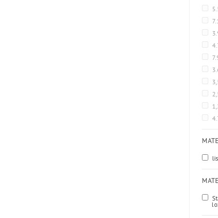
5
7
3.
4
7.
3
3
2
1
4
MATE
li
MATE
St
lo