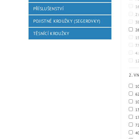
1
PŘÍSLUŠENSTVÍ
2
POJISTNÉ KROUŽKY (SEGEROVKY)
3
2
TĚSNÍCÍ KROUŽKY
1
7.
4
12
2. V
1
6
1
1
1
7
4