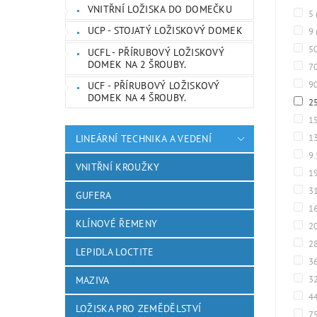
VNITŘNÍ LOŽISKA DO DOMEČKU
5
UCP - STOJATÝ LOŽISKOVÝ DOMEK
9
5
UCFL - PŘÍRUBOVÝ LOŽISKOVÝ
DOMEK NA 2 ŠROUBY.
7
9
UCF - PŘÍRUBOVÝ LOŽISKOVÝ
DOMEK NA 4 ŠROUBY.
2
1
1
LINEÁRNÍ TECHNIKA A VEDENÍ
9
VNITŘNÍ KROUŽKY
1
3
GUFERA
1
KLÍNOVÉ ŘEMENY
2
2
LEPIDLA LOCTITE
3
3
MAZIVA
4
LOŽISKA PRO ZEMĚDĚLSTVÍ
7