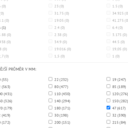
6
(0)
23
(0)
1.5
(0)
(0)
31.75
(0)
34.925
(0
8.1
(0)
19.05
(0)
41.275
(0
6
(1)
2.4
(0)
6.4
(0)
5.88
(0)
2.38
(0)
3.175
(0)
938
(0)
34.9
(0)
44.5
(0)
.8
(0)
19.016
(0)
19,05
(0)
,7
(0)
1,5
(0)
1
(0)
NĚJŠÍ PRŮMĚR V MM:
0
(55)
22
(232)
19
(247)
2
(563)
80
(477)
85
(189)
00
(431)
110
(430)
120
(276
30
(326)
140
(294)
150
(282
70
(179)
180
(171)
47
(617)
2
(419)
30
(198)
32
(390)
0
(172)
200
(151)
215
(84)