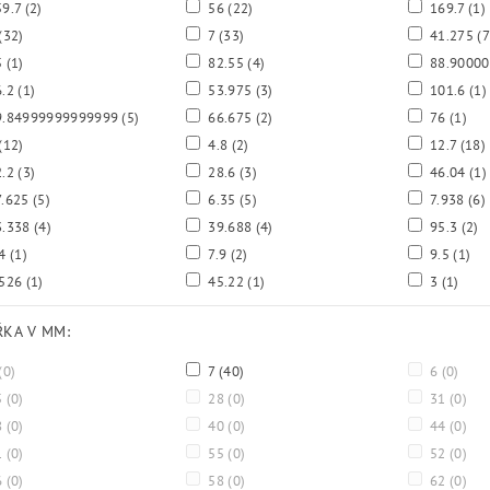
9.7
(2)
56
(22)
169.7
(1)
(32)
7
(33)
41.275
(7
5
(1)
82.55
(4)
88.9000
6.2
(1)
53.975
(3)
101.6
(1)
.84999999999999
(5)
66.675
(2)
76
(1)
(12)
4.8
(2)
12.7
(18)
2.2
(3)
28.6
(3)
46.04
(1)
.625
(5)
6.35
(5)
7.938
(6)
.338
(4)
39.688
(4)
95.3
(2)
.4
(1)
7.9
(2)
9.5
(1)
.526
(1)
45.22
(1)
3
(1)
ÍŘKA V MM:
(0)
7
(40)
6
(0)
5
(0)
28
(0)
31
(0)
8
(0)
40
(0)
44
(0)
1
(0)
55
(0)
52
(0)
6
(0)
58
(0)
62
(0)