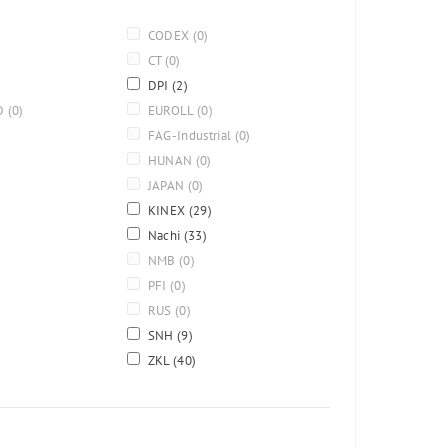
CODEX
(0)
CT
(0)
DPI
(2)
D
(0)
EUROLL
(0)
FAG-Industrial
(0)
HUNAN
(0)
JAPAN
(0)
KINEX
(29)
Nachi
(33)
NMB
(0)
PFI
(0)
RUS
(0)
SNH
(9)
ZKL
(40)