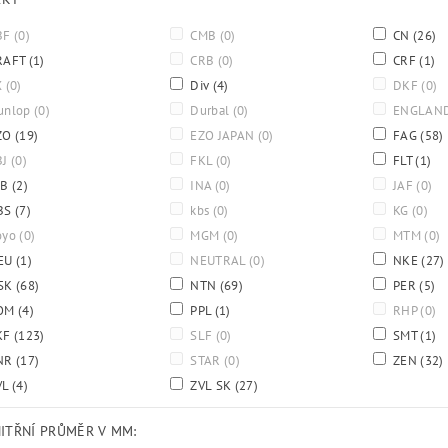
BF
(0)
CMB
(0)
CN
(26)
RAFT
(1)
CRB
(0)
CRF
(1)
X
(0)
Div
(4)
DKF
(0)
unlop
(0)
Durbal
(0)
ENGLAN
ZO
(19)
EZO JAPAN
(0)
FAG
(58)
BJ
(0)
FKL
(0)
FLT
(1)
BB
(2)
INA
(0)
JAF
(0)
BS
(7)
kbs
(0)
KG
(0)
oyo
(0)
MGM
(0)
MTM
(0)
EU
(1)
NEUTRAL
(0)
NKE
(27)
SK
(68)
NTN
(69)
PER
(5)
OM
(4)
PPL
(1)
RHP
(0)
KF
(123)
SLF
(0)
SMT
(1)
NR
(17)
STAR
(0)
ZEN
(32)
VL
(4)
ZVL SK
(27)
NITŘNÍ PRŮMĚR V MM: