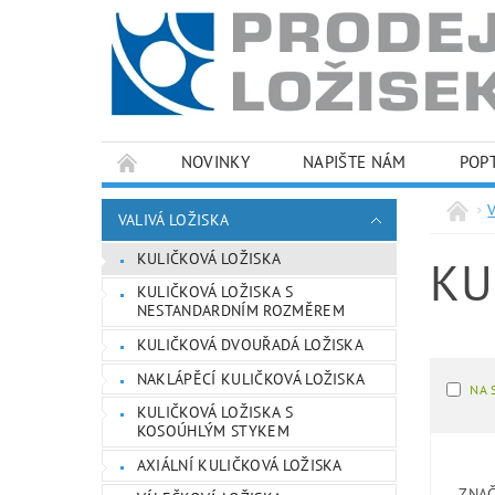
NOVINKY
NAPIŠTE NÁM
POP
PODMÍNKY OCHRANY OSOBNÍCH ÚDAJŮ
VALIVÁ LOŽISKA
KULIČKOVÁ LOŽISKA
KU
KULIČKOVÁ LOŽISKA S
NESTANDARDNÍM ROZMĚREM
KULIČKOVÁ DVOUŘADÁ LOŽISKA
NAKLÁPĚCÍ KULIČKOVÁ LOŽISKA
NA 
KULIČKOVÁ LOŽISKA S
KOSOÚHLÝM STYKEM
AXIÁLNÍ KULIČKOVÁ LOŽISKA
ZNA