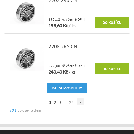
2207 2RS CN
193,12 Kč včetně DPH
159,60 Kč
/ ks
2208 2RS CN
290,88 Kč včetně DPH
240,40 Kč
/ ks
DALŠÍ PRODUKTY
...
1
2
3
24
591
položek celkem