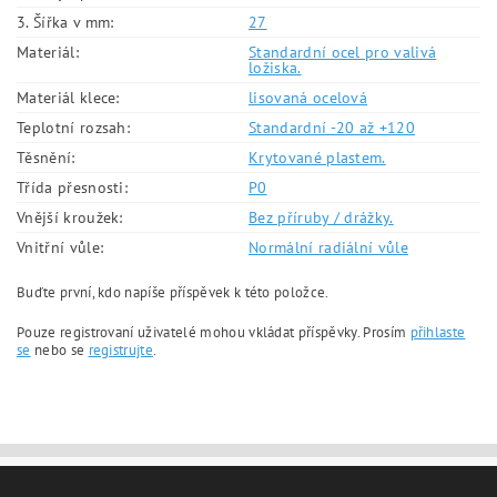
3. Šířka v mm:
27
Materiál:
Standardní ocel pro valivá
ložiska.
Materiál klece:
lisovaná ocelová
Teplotní rozsah:
Standardní -20 až +120
Těsnění:
Krytované plastem.
Třída přesnosti:
P0
Vnější kroužek:
Bez příruby / drážky.
Vnitřní vůle:
Normální radiální vůle
Buďte první, kdo napíše příspěvek k této položce.
Pouze registrovaní uživatelé mohou vkládat příspěvky. Prosím
přihlaste
se
nebo se
registrujte
.