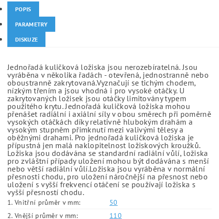
POPIS
PARAMETRY
DISKUZE
Jednořadá kuličková ložiska jsou nerozebíratelná. Jsou
vyráběna v několika řadách - otevřená, jednostranně nebo
oboustranně zakrytovaná.Vyznačují se tichým chodem,
nízkým třením a jsou vhodná i pro vysoké otáčky. U
zakrytovaných ložisek jsou otáčky limitovány typem
použitého krytu. Jednořadá kuličková ložiska mohou
přenášet radiální i axiální síly v obou směrech při poměrně
vysokých otáčkách díky relativně hlubokým drahám a
vysokým stupněm přimknutí mezi valivými tělesy a
oběžnými drahami. Pro jednořadá kuličková ložiska je
přípustná jen malá naklopitelnost ložiskových kroužků.
Ložiska jsou dodávána se standardní radiální vůlí, ložiska
pro zvláštní případy uložení mohou být dodávána s menší
nebo větší radiální vůlí.Ložiska jsou vyráběna v normální
přesnosti chodu, pro uložení náročnější na přesnost nebo
uložení s vyšší frekvencí otáčení se používají ložiska s
vyšší přesností chodu.
1. Vnitřní průměr v mm:
50
2. Vnější průměr v mm:
110