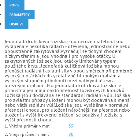
POPIS
PARAMETRY
DISKUZE
Jednořadá kuličková ložiska jsou nerozebíratelná. Jsou
vyráběna v několika řadách - otevřená, jednostranně nebo
oboustranně zakrytovaná.Vyznačují se tichým chodem,
nízkým třením a jsou vhodná i pro vysoké otáčky. U
zakrytovaných ložisek jsou otáčky limitovány typem
použitého krytu. Jednořadá kuličková ložiska mohou
přenášet radiální i axiální síly v obou směrech při poměrně
vysokých otáčkách díky relativně hlubokým drahám a
vysokým stupněm přimknutí mezi valivými tělesy a
oběžnými drahami. Pro jednořadá kuličková ložiska je
přípustná jen malá naklopitelnost ložiskových kroužků.
Ložiska jsou dodávána se standardní radiální vůlí, ložiska
pro zvláštní případy uložení mohou být dodávána s menší
nebo větší radiální vůlí.Ložiska jsou vyráběna v normální
přesnosti chodu, pro uložení náročnější na přesnost nebo
uložení s vyšší frekvencí otáčení se používají ložiska s
vyšší přesností chodu.
1. Vnitřní průměr v mm:
35
2. Vnější průměr v mm:
80