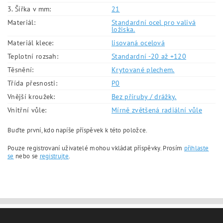
3. Šířka v mm:
21
Materiál:
Standardní ocel pro valivá
ložiska.
Materiál klece:
lisovaná ocelová
Teplotní rozsah:
Standardní -20 až +120
Těsnění:
Krytované plechem.
Třída přesnosti:
P0
Vnější kroužek:
Bez příruby / drážky.
Vnitřní vůle:
Mírně zvětšená radiální vůle
Buďte první, kdo napíše příspěvek k této položce.
Pouze registrovaní uživatelé mohou vkládat příspěvky. Prosím
přihlaste
se
nebo se
registrujte
.