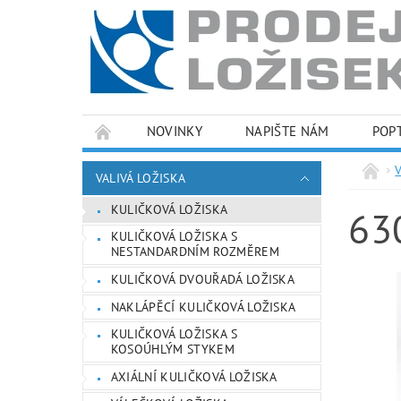
NOVINKY
NAPIŠTE NÁM
POP
PODMÍNKY OCHRANY OSOBNÍCH ÚDAJŮ
VALIVÁ LOŽISKA
KULIČKOVÁ LOŽISKA
63
KULIČKOVÁ LOŽISKA S
NESTANDARDNÍM ROZMĚREM
KULIČKOVÁ DVOUŘADÁ LOŽISKA
NAKLÁPĚCÍ KULIČKOVÁ LOŽISKA
KULIČKOVÁ LOŽISKA S
KOSOÚHLÝM STYKEM
AXIÁLNÍ KULIČKOVÁ LOŽISKA