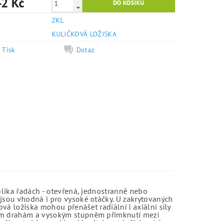
2 Kč
ZKL
e
KULIČKOVÁ LOŽISKA
Tisk
Dotaz
olika řadách - otevřená, jednostranně nebo
jsou vhodná i pro vysoké otáčky. U zakrytovaných
vá ložiska mohou přenášet radiální i axiální síly
kým drahám a vysokým stupněm přimknutí mezi