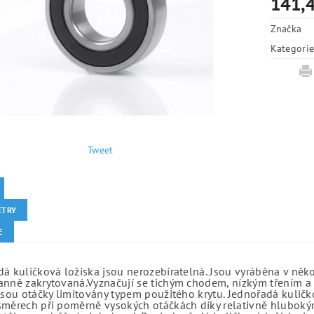
141,4
Značka
Kategori
Tweet
ETRY
E
á kuličková ložiska jsou nerozebíratelná. Jsou vyráběna v něk
anně zakrytovaná.Vyznačují se tichým chodem, nízkým třením a 
jsou otáčky limitovány typem použitého krytu. Jednořadá kuličko
směrech při poměrně vysokých otáčkách díky relativně hlubo