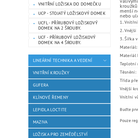
valivými
VNITŘNÍ LOŽISKA DO DOMEČKU
kroužků.
menší ne
UCP - STOJATÝ LOŽISKOVÝ DOMEK
nebo ulo
1. Vnitřn
UCFL - PŘÍRUBOVÝ LOŽISKOVÝ
DOMEK NA 2 ŠROUBY.
2. Vnějš
UCF - PŘÍRUBOVÝ LOŽISKOVÝ
3. Šířka 
DOMEK NA 4 ŠROUBY.
Materiál:
Materiál 
LINEÁRNÍ TECHNIKA A VEDENÍ
Teplotní 
Těsnění:
VNITŘNÍ KROUŽKY
Třída pře
GUFERA
Vnější kr
Vnitřní v
KLÍNOVÉ ŘEMENY
Buďte prvn
LEPIDLA LOCTITE
Pouze reg
MAZIVA
LOŽISKA PRO ZEMĚDĚLSTVÍ