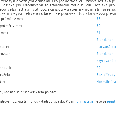
 tělesy a oběžnými drahami. Pro jednořadá kuličková ložiska je
 Ložiska jsou dodávána se standardní radiální vůlí, ložiska pr
bo větší radiální vůlí.Ložiska jsou vyráběna v normální přesno
žení s vyšší frekvencí otáčení se používají ložiska s vyšší přes
í průměr v mm:
35
í průměr v mm:
80
v mm:
21
Standardní 
klece:
lisovaná oc
rozsah:
Standardní 
Krytované 
snosti:
P0
oužek:
Bez příruby 
ůle:
Normální ra
í, kdo napíše příspěvek k této položce.
istrovaní uživatelé mohou vkládat příspěvky. Prosím
přihlaste se
nebo se
regist