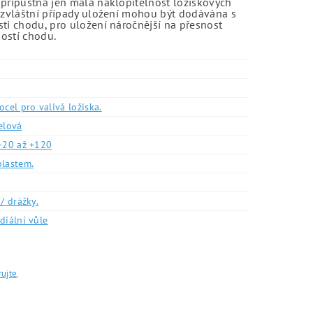
 přípustná jen malá naklopitelnost ložiskových
o zvláštní případy uložení mohou být dodávána s
sti chodu, pro uložení náročnější na přesnost
ností chodu.
ocel pro valivá ložiska.
elová
-20 až +120
plastem.
/ drážky.
diální vůle
rujte
.