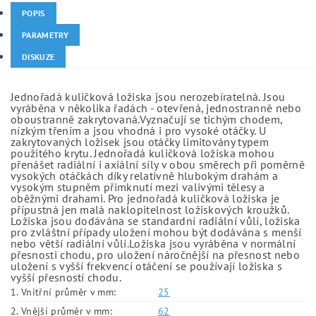
POPIS
PARAMETRY
DISKUZE
Jednořadá kuličková ložiska jsou nerozebíratelná. Jsou
vyráběna v několika řadách - otevřená, jednostranně nebo
oboustranně zakrytovaná.Vyznačují se tichým chodem,
nízkým třením a jsou vhodná i pro vysoké otáčky. U
zakrytovaných ložisek jsou otáčky limitovány typem
použitého krytu. Jednořadá kuličková ložiska mohou
přenášet radiální i axiální síly v obou směrech při poměrně
vysokých otáčkách díky relativně hlubokým drahám a
vysokým stupněm přimknutí mezi valivými tělesy a
oběžnými drahami. Pro jednořadá kuličková ložiska je
přípustná jen malá naklopitelnost ložiskových kroužků.
Ložiska jsou dodávána se standardní radiální vůlí, ložiska
pro zvláštní případy uložení mohou být dodávána s menší
nebo větší radiální vůlí.Ložiska jsou vyráběna v normální
přesnosti chodu, pro uložení náročnější na přesnost nebo
uložení s vyšší frekvencí otáčení se používají ložiska s
vyšší přesností chodu.
1. Vnitřní průměr v mm:
25
2. Vnější průměr v mm:
62