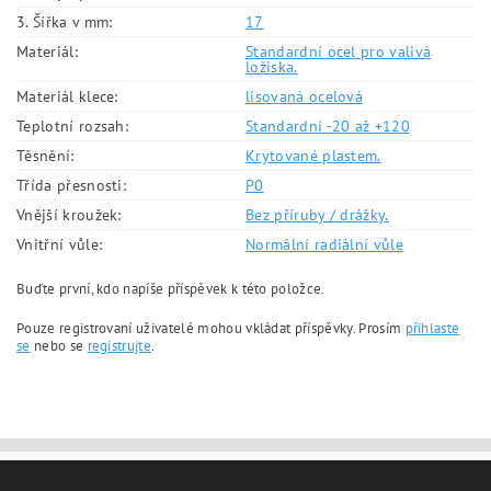
3. Šířka v mm:
17
Materiál:
Standardní ocel pro valivá
ložiska.
Materiál klece:
lisovaná ocelová
Teplotní rozsah:
Standardní -20 až +120
Těsnění:
Krytované plastem.
Třída přesnosti:
P0
Vnější kroužek:
Bez příruby / drážky.
Vnitřní vůle:
Normální radiální vůle
Buďte první, kdo napíše příspěvek k této položce.
Pouze registrovaní uživatelé mohou vkládat příspěvky. Prosím
přihlaste
se
nebo se
registrujte
.