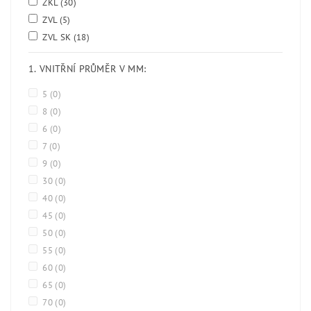
ZKL
(30)
ZVL
(5)
ZVL SK
(18)
1. VNITŘNÍ PRŮMĚR V MM:
5
(0)
8
(0)
6
(0)
7
(0)
9
(0)
30
(0)
40
(0)
45
(0)
50
(0)
55
(0)
60
(0)
65
(0)
70
(0)