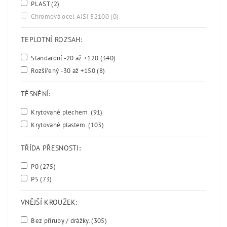
PLAST
(2)
Chromová ocel AISI 52100
(0)
TEPLOTNÍ ROZSAH:
Standardní -20 až +120
(340)
Rozšířený -30 až +150
(8)
TĚSNĚNÍ:
Krytované plechem.
(91)
Krytované plastem.
(103)
TŘÍDA PŘESNOSTI:
P0
(275)
P5
(73)
VNĚJŠÍ KROUŽEK:
Bez příruby / drážky.
(305)