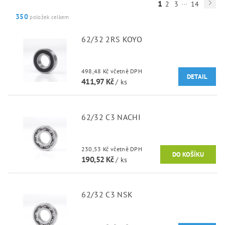
...
1
2
3
14
350
položek celkem
62/32 2RS KOYO
498,48 Kč včetně DPH
DETAIL
411,97 Kč
/ ks
62/32 C3 NACHI
230,53 Kč včetně DPH
190,52 Kč
/ ks
62/32 C3 NSK