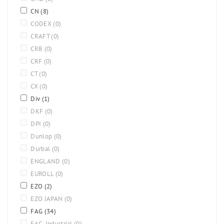
CN
(8)
CODEX
(0)
CRAFT
(0)
CRB
(0)
CRF
(0)
CT
(0)
CX
(0)
Div
(1)
DKF
(0)
DPI
(0)
Dunlop
(0)
Durbal
(0)
ENGLAND
(0)
EUROLL
(0)
EZO
(2)
EZO JAPAN
(0)
FAG
(34)
FAG-Industrial
(0)