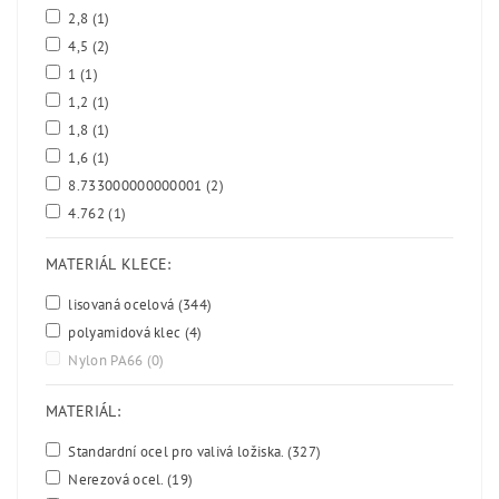
2,8
(1)
4,5
(2)
1
(1)
1,2
(1)
1,8
(1)
1,6
(1)
8.733000000000001
(2)
4.762
(1)
MATERIÁL KLECE:
lisovaná ocelová
(344)
polyamidová klec
(4)
Nylon PA66
(0)
MATERIÁL:
Standardní ocel pro valivá ložiska.
(327)
Nerezová ocel.
(19)