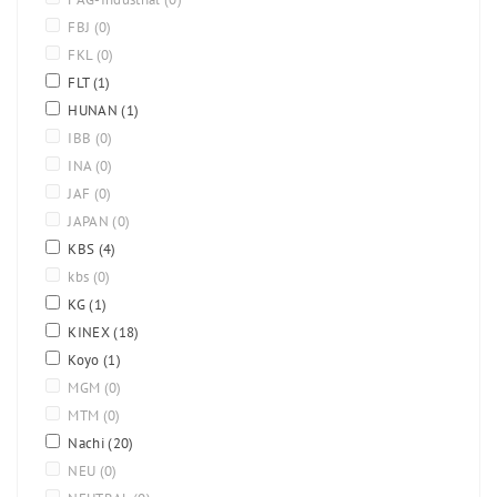
FBJ
(0)
FKL
(0)
FLT
(1)
HUNAN
(1)
IBB
(0)
INA
(0)
JAF
(0)
JAPAN
(0)
KBS
(4)
kbs
(0)
KG
(1)
KINEX
(18)
Koyo
(1)
MGM
(0)
MTM
(0)
Nachi
(20)
NEU
(0)