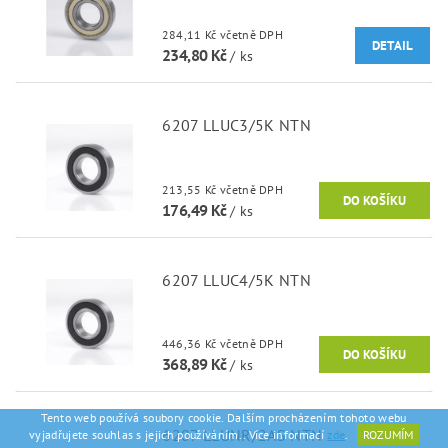
284,11 Kč včetně DPH
DETAIL
234,80 Kč
/ ks
6207 LLUC3/5K NTN
213,55 Kč včetně DPH
176,49 Kč
/ ks
6207 LLUC4/5K NTN
446,36 Kč včetně DPH
368,89 Kč
/ ks
Tento web používá soubory cookie. Dalším procházením tohoto webu
6207 LLUNR/2AS NTN
vyjadřujete souhlas s jejich používáním.. Více informací
zde
.
ROZUMÍM