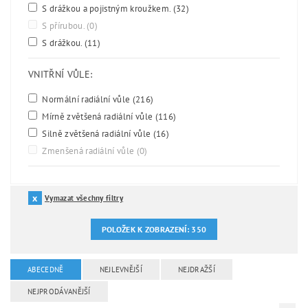
S drážkou a pojistným kroužkem.
(32)
S přírubou.
(0)
S drážkou.
(11)
VNITŘNÍ VŮLE:
Normální radiální vůle
(216)
Mírně zvětšená radiální vůle
(116)
Silně zvětšená radiální vůle
(16)
Zmenšená radiální vůle
(0)
Vymazat všechny filtry
POLOŽEK K ZOBRAZENÍ:
350
ABECEDNĚ
NEJLEVNĚJŠÍ
NEJDRAŽŠÍ
NEJPRODÁVANĚJŠÍ