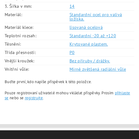
3. Šířka v mm:
14
Materiál:
Standardní ocel pro valivá
ložiska.
Materiál klece:
lisovaná ocelová
Teplotní rozsah:
Standardní -20 až +120
Těsnění:
Krytované plastem.
Třída přesnosti:
P0
Vnější kroužek:
Bez příruby / drážky.
Vnitřní vůle:
Mírně zvětšená radiální vůle
Buďte první, kdo napíše příspěvek k této položce.
Pouze registrovaní uživatelé mohou vkládat příspěvky. Prosím
přihlaste
se
nebo se
registrujte
.