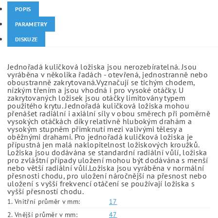
POPIS
PARAMETRY
DISKUZE
Jednořadá kuličková ložiska jsou nerozebíratelná. Jsou
vyráběna v několika řadách - otevřená, jednostranně nebo
oboustranně zakrytovaná.Vyznačují se tichým chodem,
nízkým třením a jsou vhodná i pro vysoké otáčky. U
zakrytovaných ložisek jsou otáčky limitovány typem
použitého krytu. Jednořadá kuličková ložiska mohou
přenášet radiální i axiální síly v obou směrech při poměrně
vysokých otáčkách díky relativně hlubokým drahám a
vysokým stupněm přimknutí mezi valivými tělesy a
oběžnými drahami. Pro jednořadá kuličková ložiska je
přípustná jen malá naklopitelnost ložiskových kroužků.
Ložiska jsou dodávána se standardní radiální vůlí, ložiska
pro zvláštní případy uložení mohou být dodávána s menší
nebo větší radiální vůlí.Ložiska jsou vyráběna v normální
přesnosti chodu, pro uložení náročnější na přesnost nebo
uložení s vyšší frekvencí otáčení se používají ložiska s
vyšší přesností chodu.
1. Vnitřní průměr v mm:
17
2. Vnější průměr v mm:
47