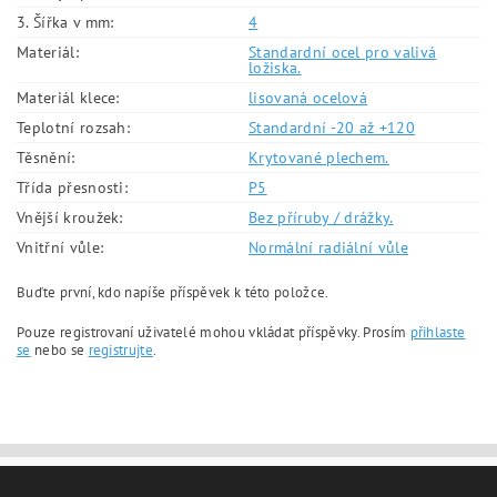
3. Šířka v mm:
4
Materiál:
Standardní ocel pro valivá
ložiska.
Materiál klece:
lisovaná ocelová
Teplotní rozsah:
Standardní -20 až +120
Těsnění:
Krytované plechem.
Třída přesnosti:
P5
Vnější kroužek:
Bez příruby / drážky.
Vnitřní vůle:
Normální radiální vůle
Buďte první, kdo napíše příspěvek k této položce.
Pouze registrovaní uživatelé mohou vkládat příspěvky. Prosím
přihlaste
se
nebo se
registrujte
.