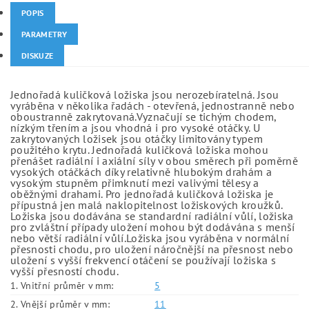
POPIS
PARAMETRY
DISKUZE
Jednořadá kuličková ložiska jsou nerozebíratelná. Jsou
vyráběna v několika řadách - otevřená, jednostranně nebo
oboustranně zakrytovaná.Vyznačují se tichým chodem,
nízkým třením a jsou vhodná i pro vysoké otáčky. U
zakrytovaných ložisek jsou otáčky limitovány typem
použitého krytu. Jednořadá kuličková ložiska mohou
přenášet radiální i axiální síly v obou směrech při poměrně
vysokých otáčkách díky relativně hlubokým drahám a
vysokým stupněm přimknutí mezi valivými tělesy a
oběžnými drahami. Pro jednořadá kuličková ložiska je
přípustná jen malá naklopitelnost ložiskových kroužků.
Ložiska jsou dodávána se standardní radiální vůlí, ložiska
pro zvláštní případy uložení mohou být dodávána s menší
nebo větší radiální vůlí.Ložiska jsou vyráběna v normální
přesnosti chodu, pro uložení náročnější na přesnost nebo
uložení s vyšší frekvencí otáčení se používají ložiska s
vyšší přesností chodu.
1. Vnitřní průměr v mm:
5
2. Vnější průměr v mm:
11