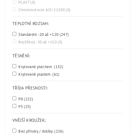
PLAST
(0)
Chromová ocel AISI 52100
(0)
TEPLOTNÍ ROZSAH:
Standardní -20 až +120
(247)
Rozšířený -30 až +150
(0)
TĚSNĚNÍ:
Krytované plechem.
(132)
Krytované plastem.
(61)
TŘÍDA PŘESNOSTI:
P0
(222)
P5
(25)
VNĚJŠÍ KROUŽEK:
Bez příruby / drážky.
(226)