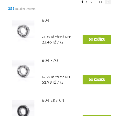
...
1
2
3
11
253
položek celkem
604
28,39 Kč včetně DPH
23,46 Kč
/ ks
604 EZO
62,90 Kč včetně DPH
51,98 Kč
/ ks
604 2RS CN