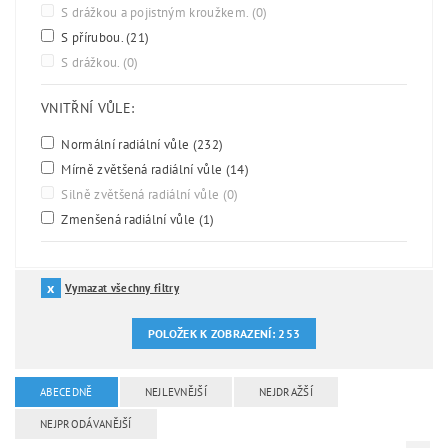
S drážkou a pojistným kroužkem.
(0)
S přírubou.
(21)
S drážkou.
(0)
VNITŘNÍ VŮLE:
Normální radiální vůle
(232)
Mírně zvětšená radiální vůle
(14)
Silně zvětšená radiální vůle
(0)
Zmenšená radiální vůle
(1)
Vymazat všechny filtry
POLOŽEK K ZOBRAZENÍ:
253
ABECEDNĚ
NEJLEVNĚJŠÍ
NEJDRAŽŠÍ
NEJPRODÁVANĚJŠÍ