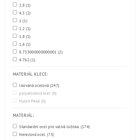
2,8
(1)
4,5
(2)
1
(1)
1,2
(1)
1,8
(1)
1,6
(1)
8.733000000000001
(2)
4.762
(1)
MATERIÁL KLECE:
lisovaná ocelová
(247)
polyamidová klec
(0)
Nylon PA66
(0)
MATERIÁL:
Standardní ocel pro valivá ložiska.
(174)
Nerezová ocel.
(73)