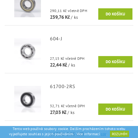
290,11 Kč včetně DPH
239,76 Kč
/ ks
604-J
27,15 Kč včetně DPH
22,44 Kč
/ ks
61700-2RS
32,71 Kč včetně DPH
27,03 Kč
/ ks
Tento web používá soubory cookie. Dalším procházením tohoto webu
61700-2RS IBB
vyjadřujete souhlas s jejich používáním.. Více informací
zde
.
ROZUMÍM