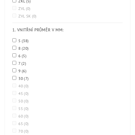
ZKL
(5)
ZVL
(0)
ZVL SK
(0)
1. VNITŘNÍ PRŮMĚR V MM:
5
(38)
8
(20)
6
(5)
7
(2)
9
(6)
30
(7)
40
(0)
45
(0)
50
(0)
55
(0)
60
(0)
65
(0)
70
(0)