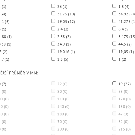
6
(1)
23
(1)
1.5
(4)
(34)
31.75
(10)
34.925
(4
8.1
(6)
19.05
(12)
41.275
(1
6
(1)
2.4
(2)
6.4
(5)
5.88
(1)
2.38
(2)
3.175
(15
938
(1)
34.9
(1)
44.5
(2)
.8
(2)
19.016
(1)
19,05
(1)
,7
(1)
1,5
(5)
1
(2)
NĚJŠÍ PRŮMĚR V MM:
0
(7)
22
(0)
19
(22)
2
(0)
80
(0)
85
(0)
00
(0)
110
(0)
120
(0)
30
(0)
140
(0)
150
(0)
70
(0)
180
(0)
47
(0)
2
(0)
30
(0)
32
(0)
0
(0)
200
(0)
215
(0)