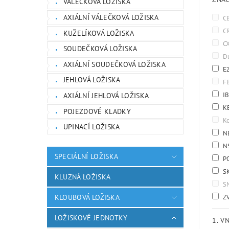
VÁLEČKOVÁ LOŽISKA
AXIÁLNÍ VÁLEČKOVÁ LOŽISKA
C
C
KUŽELÍKOVÁ LOŽISKA
C
SOUDEČKOVÁ LOŽISKA
D
AXIÁLNÍ SOUDEČKOVÁ LOŽISKA
E
JEHLOVÁ LOŽISKA
F
I
AXIÁLNÍ JEHLOVÁ LOŽISKA
K
POJEZDOVÉ KLADKY
K
UPINACÍ LOŽISKA
N
N
SPECIÁLNÍ LOŽISKA
P
S
KLUZNÁ LOŽISKA
S
KLOUBOVÁ LOŽISKA
Z
LOŽISKOVÉ JEDNOTKY
1. V