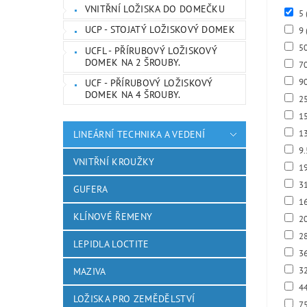
VNITŘNÍ LOŽISKA DO DOMEČKU
5
UCP - STOJATÝ LOŽISKOVÝ DOMEK
9
5
UCFL - PŘÍRUBOVÝ LOŽISKOVÝ
DOMEK NA 2 ŠROUBY.
7
9
UCF - PŘÍRUBOVÝ LOŽISKOVÝ
DOMEK NA 4 ŠROUBY.
2
1
1
LINEÁRNÍ TECHNIKA A VEDENÍ
9
VNITŘNÍ KROUŽKY
1
3
GUFERA
1
KLÍNOVÉ ŘEMENY
2
2
LEPIDLA LOCTITE
3
3
MAZIVA
4
LOŽISKA PRO ZEMĚDĚLSTVÍ
7