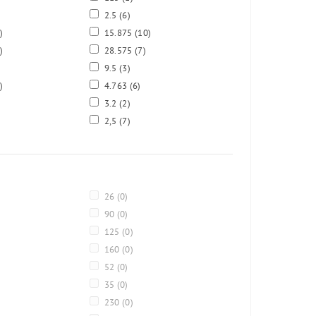
2.5
(6)
)
15.875
(10)
)
28.575
(7)
9.5
(3)
)
4.763
(6)
3.2
(2)
2,5
(7)
26
(0)
90
(0)
125
(0)
160
(0)
52
(0)
35
(0)
230
(0)