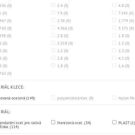
.556
(0)
2.4
(0)
4.8
(0)
.1
(0)
7.9
(0)
7.142
(0)
967
(0)
2.38
(0)
2.779
(0)
.763
(0)
4.366
(0)
3.571
(0)
938
(0)
2.8
(0)
1.8
(0)
.6
(0)
5.558
(0)
1.5
(0)
,5
(0)
1,5
(0)
2,3
(0)
,5
(0)
2,8
(0)
4,5
(0)
,2
(0)
1,8
(0)
1,6
(0)
.762
(0)
RIÁL KLECE:
sovaná ocelová
(149)
polyamidová klec
(0)
Nylon P
RIÁL:
andardní ocel pro valivá
Nerezová ocel.
(34)
PLAST
(1
žiska.
(114)