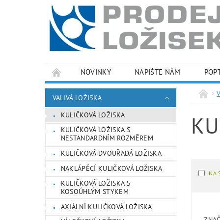
NOVINKY
NAPIŠTE NÁM
POP
PODMÍNKY OCHRANY OSOBNÍCH ÚDAJŮ
VALIVÁ LOŽISKA
KULIČKOVÁ LOŽISKA
KU
KULIČKOVÁ LOŽISKA S
NESTANDARDNÍM ROZMĚREM
KULIČKOVÁ DVOUŘADÁ LOŽISKA
NAKLÁPĚCÍ KULIČKOVÁ LOŽISKA
NA 
KULIČKOVÁ LOŽISKA S
KOSOÚHLÝM STYKEM
AXIÁLNÍ KULIČKOVÁ LOŽISKA
ZNA