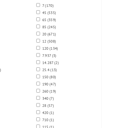
7
(170)
45
(535)
65
(359)
85
(245)
)
20
(671)
12
(508)
)
120
(134)
7.937
(3)
14.287
(2)
)
25.4
(13)
150
(80)
190
(47)
260
(19)
340
(7)
28
(57)
420
(1)
710
(1)
115
(1)