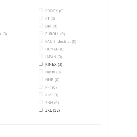
CODEX
(0)
CT
(0)
DPI
(0)
D
(0)
EUROLL
(0)
FAG-Industrial
(0)
HUNAN
(0)
JAPAN
(0)
KINEX
(3)
Nachi
(0)
NMB
(0)
PFI
(0)
RUS
(0)
SNH
(0)
ZKL
(12)