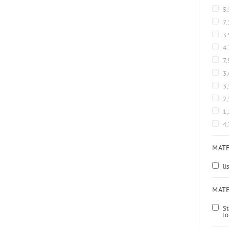
5
7
3.
4
7.
3
3
2
1
4
MATE
li
MATE
St
lo