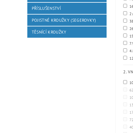
1
PŘÍSLUŠENSTVÍ
2
POJISTNÉ KROUŽKY (SEGEROVKY)
3
2
TĚSNÍCÍ KROUŽKY
1
7.
4
12
2. V
1
6
1
1
1
7
4