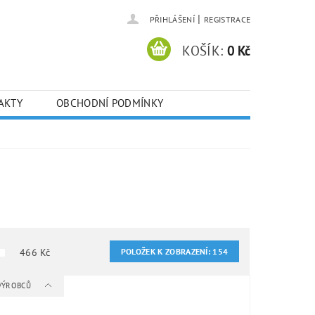
|
PŘIHLÁŠENÍ
REGISTRACE
KOŠÍK:
0 Kč
AKTY
OBCHODNÍ PODMÍNKY
466
Kč
POLOŽEK K ZOBRAZENÍ:
154
 VÝROBCŮ