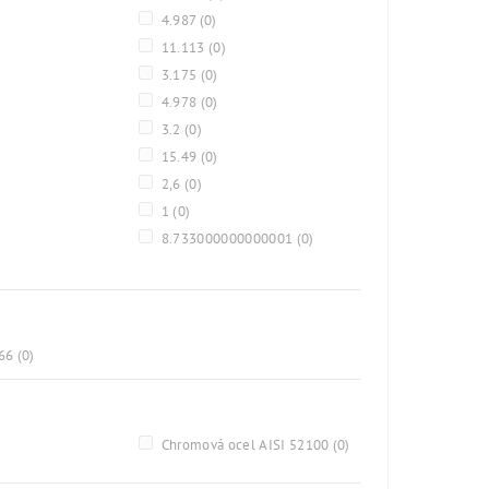
4.987
(0)
11.113
(0)
3.175
(0)
4.978
(0)
3.2
(0)
15.49
(0)
2,6
(0)
1
(0)
8.733000000000001
(0)
A66
(0)
)
Chromová ocel AISI 52100
(0)