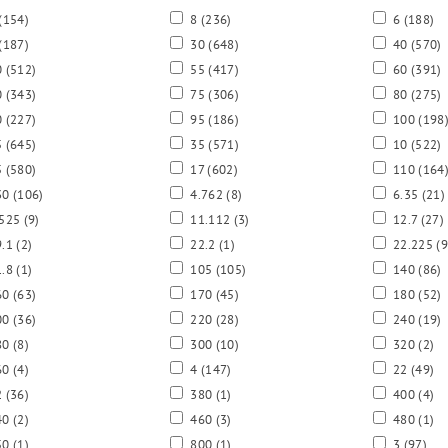
(154)
8
(236)
6
(188)
(187)
30
(648)
40
(570)
0
(512)
55
(417)
60
(391)
0
(343)
75
(306)
80
(275)
0
(227)
95
(186)
100
(198
5
(645)
35
(571)
10
(522)
5
(580)
17
(602)
110
(164
30
(106)
4.762
(8)
6.35
(21)
.525
(9)
11.112
(3)
12.7
(27)
9.1
(2)
22.2
(1)
22.225
(9
1.8
(1)
105
(105)
140
(86)
60
(63)
170
(45)
180
(52)
00
(36)
220
(28)
240
(19)
80
(8)
300
(10)
320
(2)
60
(4)
4
(147)
22
(49)
2
(36)
380
(1)
400
(4)
40
(2)
460
(3)
480
(1)
50
(1)
800
(1)
3
(97)