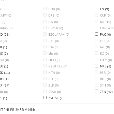
BF
(0)
CMB
(0)
CN
(9)
RAFT
(0)
CRB
(0)
CRF
(0)
X
(0)
Div
(0)
DKF
(0)
unlop
(0)
Durbal
(0)
ENGLAN
ZO
(28)
EZO JAPAN
(0)
FAG
(6)
BJ
(0)
FKL
(0)
FLT
(0)
BB
(1)
INA
(0)
JAF
(0)
BS
(2)
kbs
(0)
KG
(0)
oyo
(0)
MGM
(0)
MTM
(0)
EU
(1)
NEUTRAL
(0)
NKE
(6)
SK
(11)
NTN
(0)
PER
(0)
OM
(1)
PPL
(0)
RHP
(0)
KF
(24)
SLF
(0)
SMT
(0)
NR
(0)
STAR
(0)
ZEN
(42)
VL
(1)
ZVL SK
(2)
NITŘNÍ PRŮMĚR V MM: