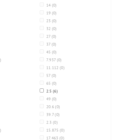
14
(0)
19
(0)
23
(0)
32
(0)
27
(0)
37
(0)
45
(0)
)
7.937
(0)
11.112
(0)
57
(0)
65
(0)
2.5
(6)
49
(0)
20.6
(0)
39.7
(0)
2.3
(0)
)
15.875
(0)
17.463
(0)