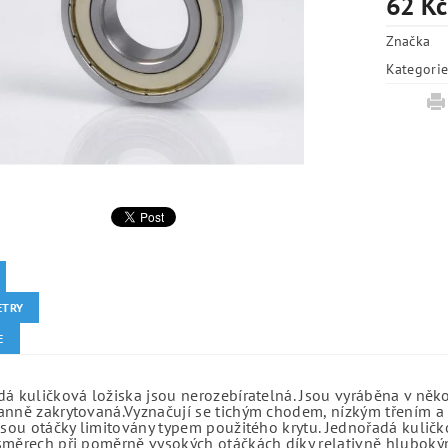
62 Kč
Značka
Kategori
ETRY
E
á kuličková ložiska jsou nerozebíratelná. Jsou vyráběna v něk
anně zakrytovaná.Vyznačují se tichým chodem, nízkým třením a 
jsou otáčky limitovány typem použitého krytu. Jednořadá kuličko
směrech při poměrně vysokých otáčkách díky relativně hlubo