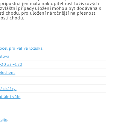
 přípustná jen malá naklopitelnost ložiskových
o zvláštní případy uložení mohou být dodávána s
sti chodu, pro uložení náročnější na přesnost
ností chodu.
ocel pro valivá ložiska.
elová
-20 až +120
plechem.
/ drážky.
diální vůle
rujte
.