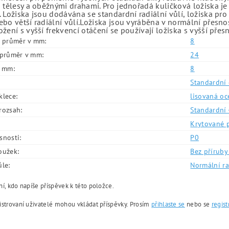
 tělesy a oběžnými drahami. Pro jednořadá kuličková ložiska je
 Ložiska jsou dodávána se standardní radiální vůlí, ložiska pr
bo větší radiální vůlí.Ložiska jsou vyráběna v normální přesno
žení s vyšší frekvencí otáčení se používají ložiska s vyšší přes
í průměr v mm:
8
í průměr v mm:
24
v mm:
8
Standardní 
klece:
lisovaná oc
rozsah:
Standardní 
Krytované 
snosti:
P0
oužek:
Bez příruby 
ůle:
Normální ra
í, kdo napíše příspěvek k této položce.
istrovaní uživatelé mohou vkládat příspěvky. Prosím
přihlaste se
nebo se
regist