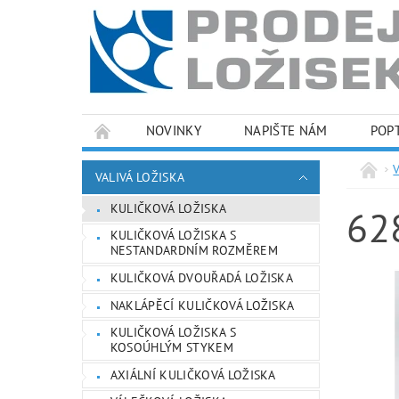
NOVINKY
NAPIŠTE NÁM
POP
PODMÍNKY OCHRANY OSOBNÍCH ÚDAJŮ
VALIVÁ LOŽISKA
KULIČKOVÁ LOŽISKA
62
KULIČKOVÁ LOŽISKA S
NESTANDARDNÍM ROZMĚREM
KULIČKOVÁ DVOUŘADÁ LOŽISKA
NAKLÁPĚCÍ KULIČKOVÁ LOŽISKA
KULIČKOVÁ LOŽISKA S
KOSOÚHLÝM STYKEM
AXIÁLNÍ KULIČKOVÁ LOŽISKA