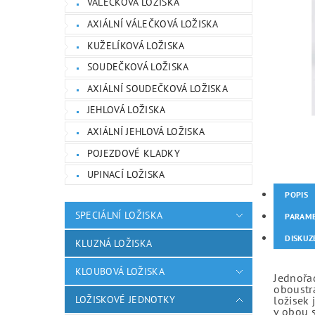
VÁLEČKOVÁ LOŽISKA
AXIÁLNÍ VÁLEČKOVÁ LOŽISKA
KUŽELÍKOVÁ LOŽISKA
SOUDEČKOVÁ LOŽISKA
AXIÁLNÍ SOUDEČKOVÁ LOŽISKA
JEHLOVÁ LOŽISKA
AXIÁLNÍ JEHLOVÁ LOŽISKA
POJEZDOVÉ KLADKY
UPINACÍ LOŽISKA
POPIS
SPECIÁLNÍ LOŽISKA
PARAM
DISKUZ
KLUZNÁ LOŽISKA
KLOUBOVÁ LOŽISKA
Jednořad
oboustr
LOŽISKOVÉ JEDNOTKY
ložisek 
v obou 