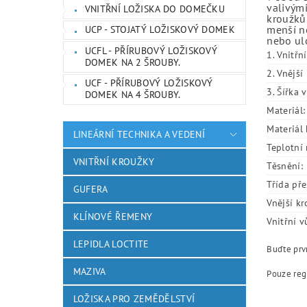
valivými
VNITŘNÍ LOŽISKA DO DOMEČKU
kroužků.
menší ne
UCP - STOJATÝ LOŽISKOVÝ DOMEK
nebo ulo
UCFL - PŘÍRUBOVÝ LOŽISKOVÝ
1. Vnitřn
DOMEK NA 2 ŠROUBY.
2. Vnějš
UCF - PŘÍRUBOVÝ LOŽISKOVÝ
3. Šířka 
DOMEK NA 4 ŠROUBY.
Materiál:
Materiál 
LINEÁRNÍ TECHNIKA A VEDENÍ
Teplotní 
VNITŘNÍ KROUŽKY
Těsnění:
Třída pře
GUFERA
Vnější kr
KLÍNOVÉ ŘEMENY
Vnitřní v
LEPIDLA LOCTITE
Buďte prvn
MAZIVA
Pouze reg
LOŽISKA PRO ZEMĚDĚLSTVÍ