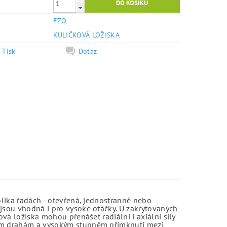
EZO
e
KULIČKOVÁ LOŽISKA
Tisk
Dotaz
olika řadách - otevřená, jednostranně nebo
jsou vhodná i pro vysoké otáčky. U zakrytovaných
vá ložiska mohou přenášet radiální i axiální síly
kým drahám a vysokým stupněm přimknutí mezi