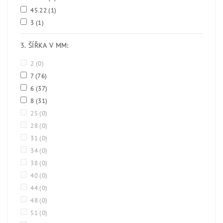
45.22
(1)
3
(1)
3. ŠÍŘKA V MM:
2
(0)
7
(76)
6
(37)
8
(31)
25
(0)
28
(0)
31
(0)
34
(0)
38
(0)
40
(0)
44
(0)
48
(0)
51
(0)