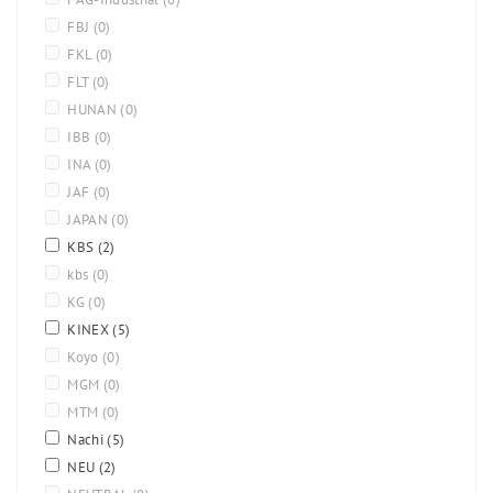
FBJ
(0)
FKL
(0)
FLT
(0)
HUNAN
(0)
IBB
(0)
INA
(0)
JAF
(0)
JAPAN
(0)
KBS
(2)
kbs
(0)
KG
(0)
KINEX
(5)
Koyo
(0)
MGM
(0)
MTM
(0)
Nachi
(5)
NEU
(2)