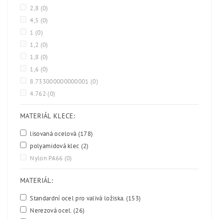
2,8
(0)
4,5
(0)
1
(0)
1,2
(0)
1,8
(0)
1,6
(0)
8.733000000000001
(0)
4.762
(0)
MATERIÁL KLECE:
lisovaná ocelová
(178)
polyamidová klec
(2)
Nylon PA66
(0)
MATERIÁL:
Standardní ocel pro valivá ložiska.
(153)
Nerezová ocel.
(26)