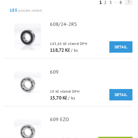
...
1
2
3
8
185
položek celkem
608/24-2RS
143,65 Kč včetně DPH
DETAIL
118,72 Kč
/ ks
609
19 Kč včetně DPH
DETAIL
15,70 Kč
/ ks
609 EZO