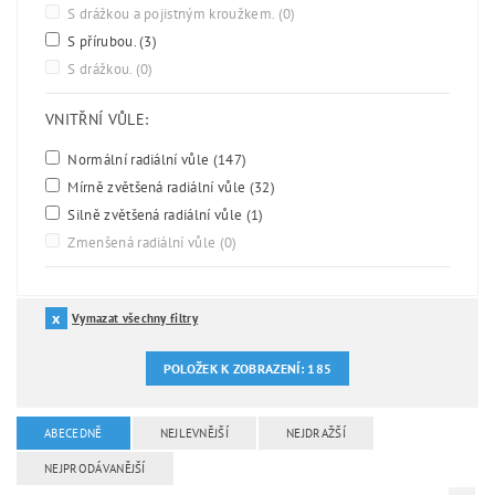
S drážkou a pojistným kroužkem.
(0)
S přírubou.
(3)
S drážkou.
(0)
VNITŘNÍ VŮLE:
Normální radiální vůle
(147)
Mírně zvětšená radiální vůle
(32)
Silně zvětšená radiální vůle
(1)
Zmenšená radiální vůle
(0)
Vymazat všechny filtry
POLOŽEK K ZOBRAZENÍ:
185
ABECEDNĚ
NEJLEVNĚJŠÍ
NEJDRAŽŠÍ
NEJPRODÁVANĚJŠÍ