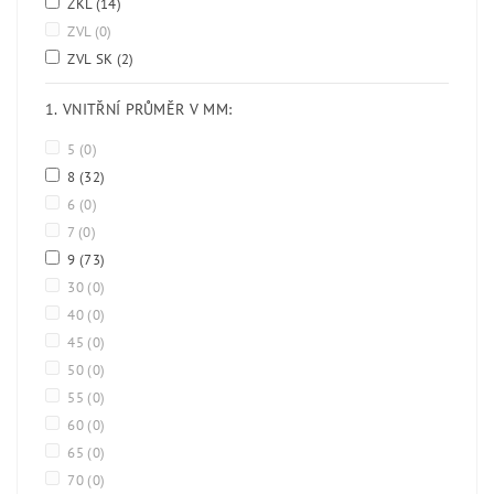
ZKL
(14)
ZVL
(0)
ZVL SK
(2)
1. VNITŘNÍ PRŮMĚR V MM:
5
(0)
8
(32)
6
(0)
7
(0)
9
(73)
30
(0)
40
(0)
45
(0)
50
(0)
55
(0)
60
(0)
65
(0)
70
(0)