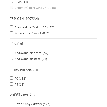
PLAST
(1)
Chromová ocel AISI 52100
(0)
TEPLOTNÍ ROZSAH:
Standardní -20 až +120
(179)
Rozšířený -30 až +150
(1)
TĚSNĚNÍ:
Krytované plechem.
(67)
Krytované plastem.
(71)
TŘÍDA PŘESNOSTI:
P0
(152)
P5
(28)
VNĚJŠÍ KROUŽEK:
Bez příruby / drážky.
(177)