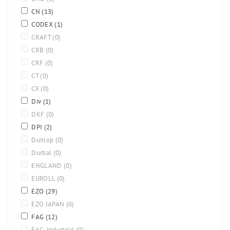
CN
(13)
CODEX
(1)
CRAFT
(0)
CRB
(0)
CRF
(0)
CT
(0)
CX
(0)
Div
(1)
DKF
(0)
DPI
(2)
Dunlop
(0)
Durbal
(0)
ENGLAND
(0)
EUROLL
(0)
EZO
(29)
EZO JAPAN
(0)
FAG
(12)
FAG-Industrial
(0)