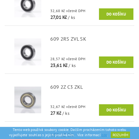
32,68 Kč včetně DPH
27,01 Kč
/ ks
609 2RS ZVL SK
28,57 Kč včetně DPH
23,61 Kč
/ ks
609 2Z C3 ZKL
32,67 Kč včetně DPH
27 Kč
/ ks
Tento web používá soubory cookie. Dalším procházením tohoto webu
609 2Z CN
vyjadřujete souhlas s jejich používáním.. Více informací
zde
.
ROZUMÍM