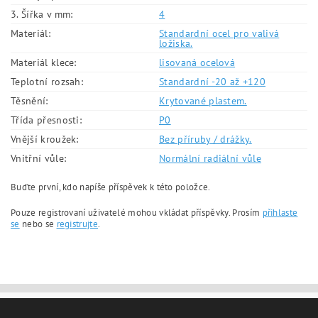
3. Šířka v mm:
4
Materiál:
Standardní ocel pro valivá
ložiska.
Materiál klece:
lisovaná ocelová
Teplotní rozsah:
Standardní -20 až +120
Těsnění:
Krytované plastem.
Třída přesnosti:
P0
Vnější kroužek:
Bez příruby / drážky.
Vnitřní vůle:
Normální radiální vůle
Buďte první, kdo napíše příspěvek k této položce.
Pouze registrovaní uživatelé mohou vkládat příspěvky. Prosím
přihlaste
se
nebo se
registrujte
.