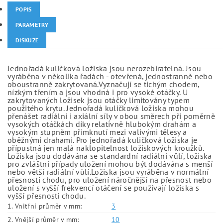
POPIS
PARAMETRY
DISKUZE
Jednořadá kuličková ložiska jsou nerozebíratelná. Jsou
vyráběna v několika řadách - otevřená, jednostranně nebo
oboustranně zakrytovaná.Vyznačují se tichým chodem,
nízkým třením a jsou vhodná i pro vysoké otáčky. U
zakrytovaných ložisek jsou otáčky limitovány typem
použitého krytu. Jednořadá kuličková ložiska mohou
přenášet radiální i axiální síly v obou směrech při poměrně
vysokých otáčkách díky relativně hlubokým drahám a
vysokým stupněm přimknutí mezi valivými tělesy a
oběžnými drahami. Pro jednořadá kuličková ložiska je
přípustná jen malá naklopitelnost ložiskových kroužků.
Ložiska jsou dodávána se standardní radiální vůlí, ložiska
pro zvláštní případy uložení mohou být dodávána s menší
nebo větší radiální vůlí.Ložiska jsou vyráběna v normální
přesnosti chodu, pro uložení náročnější na přesnost nebo
uložení s vyšší frekvencí otáčení se používají ložiska s
vyšší přesností chodu.
1. Vnitřní průměr v mm:
3
2. Vnější průměr v mm:
10