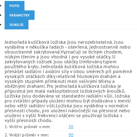
POPIS
PARAMETRY
DISKUZE
Jednořadá kuličková ložiska jsou nerozebíratelná. Jsou
vyráběna v několika řadách - otevřená, jednostranně nebo
oboustranně zakrytovaná.Vyznačují se tichým chodem,
nízkým třením a jsou vhodná i pro vysoké otáčky. U
zakrytovaných ložisek jsou otáčky limitovány typem
použitého krytu. Jednořadá kuličková ložiska mohou
přenášet radiální i axiální síly v obou směrech při poměrně
vysokých otáčkách díky relativně hlubokým drahám a
vysokým stupněm přimknutí mezi valivými tělesy a
oběžnými drahami. Pro jednořadá kuličková ložiska je
přípustná jen malá naklopitelnost ložiskových kroužků.
Ložiska jsou dodávána se standardní radiální vůlí, ložiska
pro zvláštní případy uložení mohou být dodávána s menší
nebo větší radiální vůlí.Ložiska jsou vyráběna v normální
přesnosti chodu, pro uložení náročnější na přesnost nebo
uložení s vyšší frekvencí otáčení se používají ložiska s
vyšší přesností chodu.
1. Vnitřní průměr v mm:
50
2. Vnější průměr v mm:
90