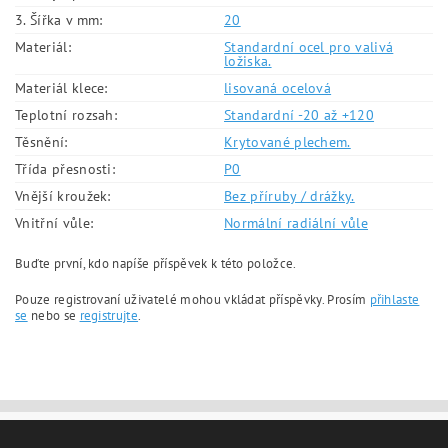
3. Šířka v mm:
20
Materiál:
Standardní ocel pro valivá
ložiska.
Materiál klece:
lisovaná ocelová
Teplotní rozsah:
Standardní -20 až +120
Těsnění:
Krytované plechem.
Třída přesnosti:
P0
Vnější kroužek:
Bez příruby / drážky.
Vnitřní vůle:
Normální radiální vůle
Buďte první, kdo napíše příspěvek k této položce.
Pouze registrovaní uživatelé mohou vkládat příspěvky. Prosím
přihlaste
se
nebo se
registrujte
.