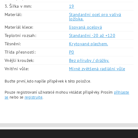
3. Šířka v mm:
19
Materiál:
Standardní ocel pro valivá
ložiska.
Materiál klece:
lisovaná ocelová
Teplotní rozsah:
Standardní -20 až +120
Těsnění:
Krytované plechem.
Třída přesnosti:
P0
Vnější kroužek:
Bez příruby / drážky.
Vnitřní vůle:
Mírně zvětšená radiální vůle
Buďte první, kdo napíše příspěvek k této položce.
Pouze registrovaní uživatelé mohou vkládat příspěvky. Prosím
přihlaste
se
nebo se
registrujte
.