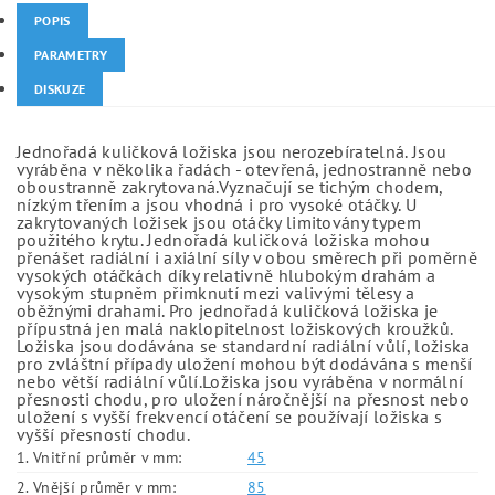
POPIS
PARAMETRY
DISKUZE
Jednořadá kuličková ložiska jsou nerozebíratelná. Jsou
vyráběna v několika řadách - otevřená, jednostranně nebo
oboustranně zakrytovaná.Vyznačují se tichým chodem,
nízkým třením a jsou vhodná i pro vysoké otáčky. U
zakrytovaných ložisek jsou otáčky limitovány typem
použitého krytu. Jednořadá kuličková ložiska mohou
přenášet radiální i axiální síly v obou směrech při poměrně
vysokých otáčkách díky relativně hlubokým drahám a
vysokým stupněm přimknutí mezi valivými tělesy a
oběžnými drahami. Pro jednořadá kuličková ložiska je
přípustná jen malá naklopitelnost ložiskových kroužků.
Ložiska jsou dodávána se standardní radiální vůlí, ložiska
pro zvláštní případy uložení mohou být dodávána s menší
nebo větší radiální vůlí.Ložiska jsou vyráběna v normální
přesnosti chodu, pro uložení náročnější na přesnost nebo
uložení s vyšší frekvencí otáčení se používají ložiska s
vyšší přesností chodu.
1. Vnitřní průměr v mm:
45
2. Vnější průměr v mm:
85