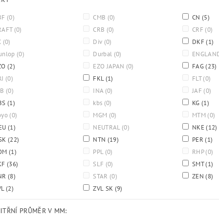
BF
(0)
CMB
(0)
CN
(5)
RAFT
(0)
CRB
(0)
CRF
(0)
X
(0)
Div
(0)
DKF
(1)
unlop
(0)
Durbal
(0)
ENGLAN
ZO
(2)
EZO JAPAN
(0)
FAG
(23)
BJ
(0)
FKL
(1)
FLT
(0)
BB
(0)
INA
(0)
JAF
(0)
BS
(1)
kbs
(0)
KG
(1)
oyo
(0)
MGM
(0)
MTM
(0)
EU
(1)
NEUTRAL
(0)
NKE
(12)
SK
(22)
NTN
(19)
PER
(1)
OM
(1)
PPL
(0)
RHP
(0)
KF
(36)
SLF
(0)
SMT
(1)
NR
(8)
STAR
(0)
ZEN
(8)
VL
(2)
ZVL SK
(9)
NITŘNÍ PRŮMĚR V MM: