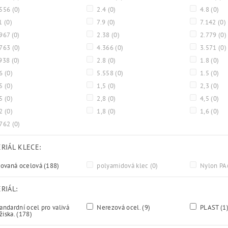
.556
(0)
2.4
(0)
4.8
(0)
.1
(0)
7.9
(0)
7.142
(0)
967
(0)
2.38
(0)
2.779
(0)
.763
(0)
4.366
(0)
3.571
(0)
938
(0)
2.8
(0)
1.8
(0)
.6
(0)
5.558
(0)
1.5
(0)
,5
(0)
1,5
(0)
2,3
(0)
,5
(0)
2,8
(0)
4,5
(0)
,2
(0)
1,8
(0)
1,6
(0)
.762
(0)
RIÁL KLECE:
sovaná ocelová
(188)
polyamidová klec
(0)
Nylon P
RIÁL:
andardní ocel pro valivá
Nerezová ocel.
(9)
PLAST
(1
žiska.
(178)