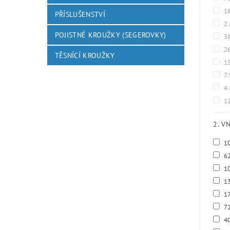
1
PŘÍSLUŠENSTVÍ
2
POJISTNÉ KROUŽKY (SEGEROVKY)
3
2
TĚSNÍCÍ KROUŽKY
1
7.
4
12
2. V
1
6
1
1
1
7
4