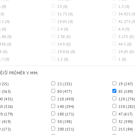
6
(0)
23
(0)
1.5
(0)
(0)
31.75
(0)
34.925
(0
8.1
(0)
19.05
(0)
41.275
(0
6
(0)
2.4
(0)
6.4
(0)
5.88
(0)
2.38
(0)
3.175
(0)
938
(0)
34.9
(0)
44.5
(0)
.8
(0)
19.016
(0)
19,05
(0)
,7
(0)
1,5
(0)
1
(0)
NĚJŠÍ PRŮMĚR V MM:
0
(55)
22
(232)
19
(247)
2
(563)
80
(477)
85
(189)
00
(431)
110
(430)
120
(276
30
(326)
140
(294)
150
(282
70
(179)
180
(171)
47
(617)
2
(419)
30
(198)
32
(390)
0
(172)
200
(151)
215
(84)