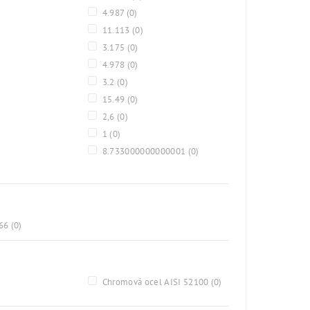
4.987
(0)
11.113
(0)
3.175
(0)
4.978
(0)
3.2
(0)
15.49
(0)
2,6
(0)
1
(0)
8.733000000000001
(0)
A66
(0)
)
Chromová ocel AISI 52100
(0)