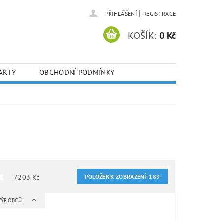
|
PŘIHLÁŠENÍ
REGISTRACE
KOŠÍK:
0 Kč
AKTY
OBCHODNÍ PODMÍNKY
7203
Kč
POLOŽEK K ZOBRAZENÍ:
189
 VÝROBCŮ