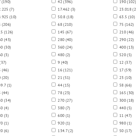
7
(190)
42
(396)
190
(102
.225
(7)
17.462
(3)
23.018
(2
.925
(10)
50.8
(18)
63.5
(10)
5
(206)
68
(210)
75
(162)
15
(126)
145
(67)
210
(46)
60
(43)
280
(40)
290
(22)
40
(30)
360
(24)
400
(13)
60
(3)
480
(2)
520
(5)
(37)
9
(40)
12
(37)
5
(46)
16
(121)
17
(59)
0
(20)
21
(51)
23
(10)
9.7
(1)
44
(15)
58
(66)
5
(44)
78
(23)
165
(30)
50
(34)
270
(27)
300
(18)
50
(4)
380
(7)
440
(5)
80
(3)
600
(1)
11
(47)
70
(1)
920
(1)
980
(1)
20
(6)
134.7
(2)
50
(17)