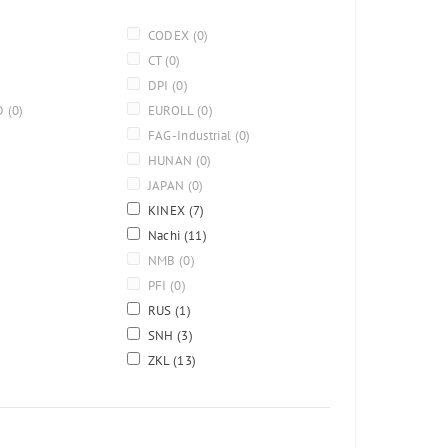
CODEX
(0)
CT
(0)
DPI
(0)
D
(0)
EUROLL
(0)
FAG-Industrial
(0)
HUNAN
(0)
JAPAN
(0)
KINEX
(7)
Nachi
(11)
NMB
(0)
PFI
(0)
RUS
(1)
SNH
(3)
ZKL
(13)