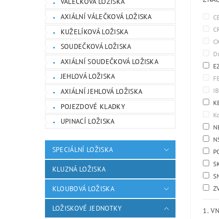
VÁLEČKOVÁ LOŽISKA
AXIÁLNÍ VÁLEČKOVÁ LOŽISKA
C
C
KUŽELÍKOVÁ LOŽISKA
C
SOUDEČKOVÁ LOŽISKA
D
AXIÁLNÍ SOUDEČKOVÁ LOŽISKA
E
JEHLOVÁ LOŽISKA
F
I
AXIÁLNÍ JEHLOVÁ LOŽISKA
K
POJEZDOVÉ KLADKY
K
UPINACÍ LOŽISKA
N
N
SPECIÁLNÍ LOŽISKA
P
S
KLUZNÁ LOŽISKA
S
KLOUBOVÁ LOŽISKA
Z
LOŽISKOVÉ JEDNOTKY
1. V