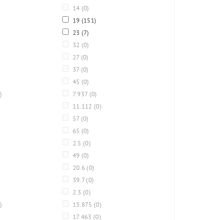
14
(0)
19
(151)
23
(7)
32
(0)
27
(0)
37
(0)
45
(0)
)
7.937
(0)
11.112
(0)
57
(0)
65
(0)
2.5
(0)
49
(0)
20.6
(0)
39.7
(0)
2.3
(0)
)
15.875
(0)
17.463
(0)