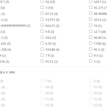
9.7
(2)
56
(22)
169.7
(1)
(32)
7
(33)
41.275
(7
5
(1)
82.55
(4)
88.9000
6.2
(1)
53.975
(3)
101.6
(1)
.84999999999999
(5)
66.675
(2)
76
(1)
(12)
4.8
(2)
12.7
(18)
2.2
(3)
28.6
(3)
46.04
(1)
.625
(5)
6.35
(5)
7.938
(6)
.338
(4)
39.688
(4)
95.3
(2)
.4
(1)
7.9
(2)
9.5
(1)
.526
(1)
45.22
(1)
3
(1)
ÍŘKA V MM:
(0)
7
(0)
6
(0)
5
(0)
28
(0)
31
(0)
8
(0)
40
(0)
44
(0)
1
(0)
55
(0)
52
(0)
6
(0)
58
(0)
62
(0)