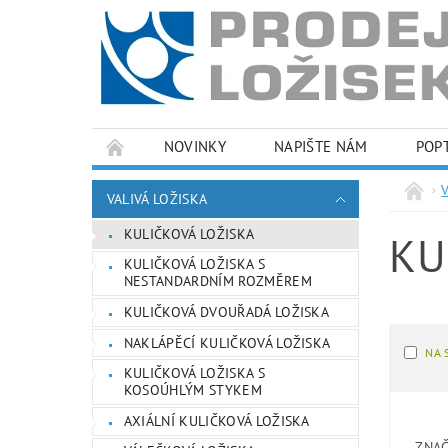
NOVINKY
NAPIŠTE NÁM
POP
PODMÍNKY OCHRANY OSOBNÍCH ÚDAJŮ
VALIVÁ LOŽISKA
KULIČKOVÁ LOŽISKA
KU
KULIČKOVÁ LOŽISKA S
NESTANDARDNÍM ROZMĚREM
KULIČKOVÁ DVOUŘADÁ LOŽISKA
NAKLÁPĚCÍ KULIČKOVÁ LOŽISKA
NA 
KULIČKOVÁ LOŽISKA S
KOSOÚHLÝM STYKEM
AXIÁLNÍ KULIČKOVÁ LOŽISKA
ZNA