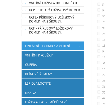
VNITŘNÍ LOŽISKA DO DOMEČKU
5
UCP - STOJATÝ LOŽISKOVÝ DOMEK
9
5
UCFL - PŘÍRUBOVÝ LOŽISKOVÝ
DOMEK NA 2 ŠROUBY.
7
9
UCF - PŘÍRUBOVÝ LOŽISKOVÝ
DOMEK NA 4 ŠROUBY.
2
1
1
LINEÁRNÍ TECHNIKA A VEDENÍ
9
VNITŘNÍ KROUŽKY
1
3
GUFERA
1
KLÍNOVÉ ŘEMENY
2
2
LEPIDLA LOCTITE
3
3
MAZIVA
4
LOŽISKA PRO ZEMĚDĚLSTVÍ
7