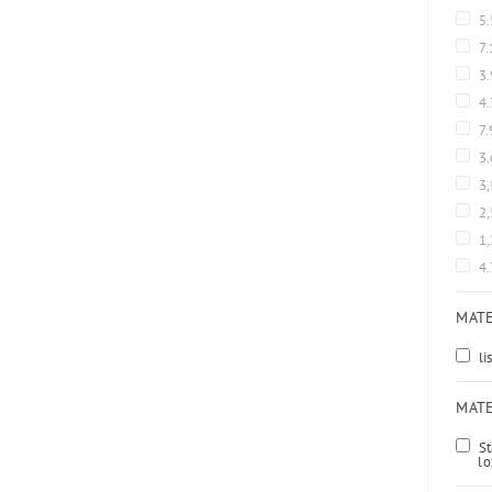
5
7
3.
4
7.
3
3
2
1
4
MATE
li
MATE
St
lo