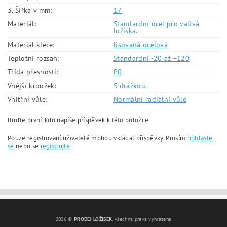
3. Šířka v mm:
17
Materiál:
Standardní ocel pro valivá
ložiska.
Materiál klece:
lisovaná ocelová
Teplotní rozsah:
Standardní -20 až +120
Třída přesnosti:
P0
Vnější kroužek:
S drážkou.
Vnitřní vůle:
Normální radiální vůle
Buďte první, kdo napíše příspěvek k této položce.
Pouze registrovaní uživatelé mohou vkládat příspěvky. Prosím
přihlaste
se
nebo se
registrujte
.
2026 ©
PRODEJ LOŽISEK
, všechna práva vyhrazena