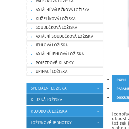
VÁLEČKOVÁ LOŽISKA
AXIÁLNÍ VÁLEČKOVÁ LOŽISKA
KUŽELÍKOVÁ LOŽISKA
SOUDEČKOVÁ LOŽISKA
AXIÁLNÍ SOUDEČKOVÁ LOŽISKA
JEHLOVÁ LOŽISKA
AXIÁLNÍ JEHLOVÁ LOŽISKA
POJEZDOVÉ KLADKY
UPINACÍ LOŽISKA
POPIS
SPECIÁLNÍ LOŽISKA
PARAM
DISKUZ
KLUZNÁ LOŽISKA
KLOUBOVÁ LOŽISKA
Jednořad
oboustr
LOŽISKOVÉ JEDNOTKY
ložisek 
v obou 