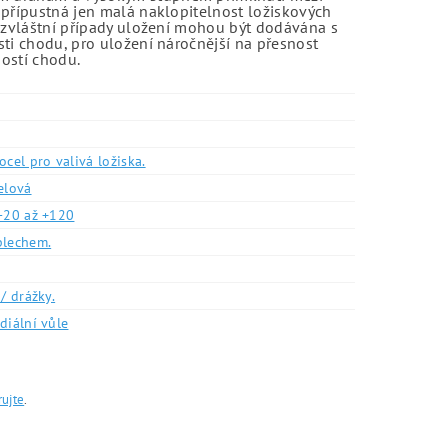
 přípustná jen malá naklopitelnost ložiskových
o zvláštní případy uložení mohou být dodávána s
sti chodu, pro uložení náročnější na přesnost
ností chodu.
ocel pro valivá ložiska.
elová
-20 až +120
plechem.
/ drážky.
diální vůle
rujte
.