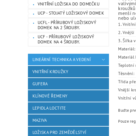
valivými
VNITŘNÍ LOŽISKA DO DOMEČKU
kroužků.
menší ne
UCP - STOJATÝ LOŽISKOVÝ DOMEK
nebo ulo
UCFL - PŘÍRUBOVÝ LOŽISKOVÝ
1. Vnitřn
DOMEK NA 2 ŠROUBY.
2. Vnějš
UCF - PŘÍRUBOVÝ LOŽISKOVÝ
3. Šířka 
DOMEK NA 4 ŠROUBY.
Materiál:
Materiál 
LINEÁRNÍ TECHNIKA A VEDENÍ
Teplotní 
VNITŘNÍ KROUŽKY
Těsnění:
Třída pře
GUFERA
Vnější kr
KLÍNOVÉ ŘEMENY
Vnitřní v
LEPIDLA LOCTITE
Buďte prvn
MAZIVA
Pouze reg
LOŽISKA PRO ZEMĚDĚLSTVÍ