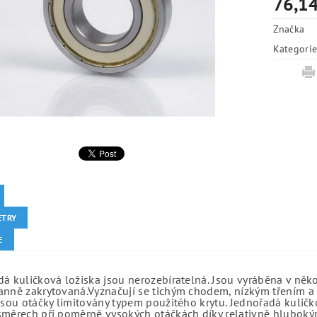
76,14
Značka
Kategori
ETRY
E
á kuličková ložiska jsou nerozebíratelná. Jsou vyráběna v něk
anně zakrytovaná.Vyznačují se tichým chodem, nízkým třením a 
jsou otáčky limitovány typem použitého krytu. Jednořadá kuličko
směrech při poměrně vysokých otáčkách díky relativně hlubo