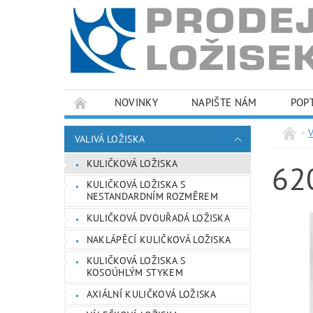
NOVINKY
NAPIŠTE NÁM
POP
PODMÍNKY OCHRANY OSOBNÍCH ÚDAJŮ
VALIVÁ LOŽISKA
KULIČKOVÁ LOŽISKA
62
KULIČKOVÁ LOŽISKA S
NESTANDARDNÍM ROZMĚREM
KULIČKOVÁ DVOUŘADÁ LOŽISKA
NAKLÁPĚCÍ KULIČKOVÁ LOŽISKA
KULIČKOVÁ LOŽISKA S
KOSOÚHLÝM STYKEM
AXIÁLNÍ KULIČKOVÁ LOŽISKA