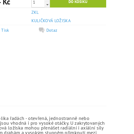
 Kč
ZKL
e
KULIČKOVÁ LOŽISKA
Tisk
Dotaz
olika řadách - otevřená, jednostranně nebo
jsou vhodná i pro vysoké otáčky. U zakrytovaných
vá ložiska mohou přenášet radiální i axiální síly
kým drahám a vysokým stupněm přimknutí mezi