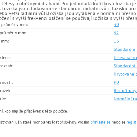
 tělesy a oběžnými drahami. Pro jednořadá kuličková ložiska je
 Ložiska jsou dodávána se standardní radiální vůlí, ložiska pr
bo větší radiální vůlí.Ložiska jsou vyráběna v normální přesno
žení s vyšší frekvencí otáčení se používají ložiska s vyšší přes
í průměr v mm:
30
í průměr v mm:
62
v mm:
16
Standardní 
klece:
lisovaná oc
rozsah:
Standardní 
Krytované 
snosti:
P0
oužek:
Bez příruby 
ůle:
Normální ra
í, kdo napíše příspěvek k této položce.
istrovaní uživatelé mohou vkládat příspěvky. Prosím
přihlaste se
nebo se
regist