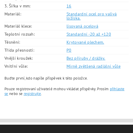
3. Šířka v mm:
16
Materiál:
Standardní ocel pro valivá
ložiska.
Materiál klece:
lisovaná ocelová
Teplotní rozsah:
Standardní -20 až +120
Těsnění:
Krytované plechem.
Třída přesnosti:
P0
Vnější kroužek:
Bez příruby / drážky.
Vnitřní vůle:
Mírně zvětšená radiální vůle
Buďte první, kdo napíše příspěvek k této položce.
Pouze registrovaní uživatelé mohou vkládat příspěvky. Prosím
přihlaste
se
nebo se
registrujte
.