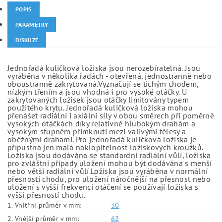
POPIS
PARAMETRY
DISKUZE
Jednořadá kuličková ložiska jsou nerozebíratelná. Jsou
vyráběna v několika řadách - otevřená, jednostranně nebo
oboustranně zakrytovaná.Vyznačují se tichým chodem,
nízkým třením a jsou vhodná i pro vysoké otáčky. U
zakrytovaných ložisek jsou otáčky limitovány typem
použitého krytu. Jednořadá kuličková ložiska mohou
přenášet radiální i axiální síly v obou směrech při poměrně
vysokých otáčkách díky relativně hlubokým drahám a
vysokým stupněm přimknutí mezi valivými tělesy a
oběžnými drahami. Pro jednořadá kuličková ložiska je
přípustná jen malá naklopitelnost ložiskových kroužků.
Ložiska jsou dodávána se standardní radiální vůlí, ložiska
pro zvláštní případy uložení mohou být dodávána s menší
nebo větší radiální vůlí.Ložiska jsou vyráběna v normální
přesnosti chodu, pro uložení náročnější na přesnost nebo
uložení s vyšší frekvencí otáčení se používají ložiska s
vyšší přesností chodu.
1. Vnitřní průměr v mm:
30
2. Vnější průměr v mm:
62