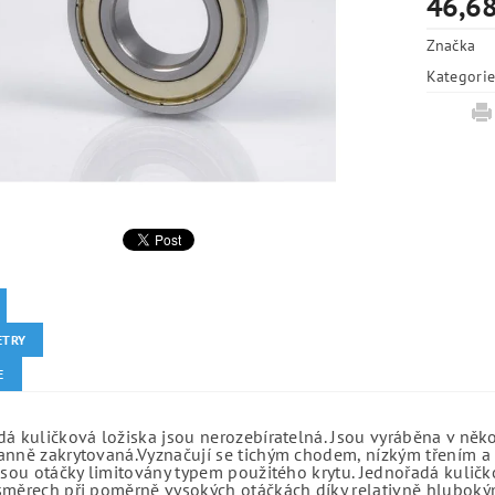
46,68
Značka
Kategori
ETRY
E
á kuličková ložiska jsou nerozebíratelná. Jsou vyráběna v něk
anně zakrytovaná.Vyznačují se tichým chodem, nízkým třením a 
jsou otáčky limitovány typem použitého krytu. Jednořadá kuličko
směrech při poměrně vysokých otáčkách díky relativně hlubo