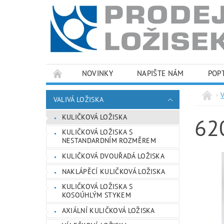
NOVINKY
NAPIŠTE NÁM
POP
PODMÍNKY OCHRANY OSOBNÍCH ÚDAJŮ
VALIVÁ LOŽISKA
KULIČKOVÁ LOŽISKA
62
KULIČKOVÁ LOŽISKA S
NESTANDARDNÍM ROZMĚREM
KULIČKOVÁ DVOUŘADÁ LOŽISKA
NAKLÁPĚCÍ KULIČKOVÁ LOŽISKA
KULIČKOVÁ LOŽISKA S
KOSOÚHLÝM STYKEM
AXIÁLNÍ KULIČKOVÁ LOŽISKA