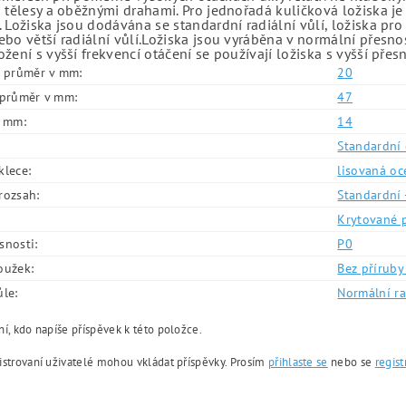
 tělesy a oběžnými drahami. Pro jednořadá kuličková ložiska je
 Ložiska jsou dodávána se standardní radiální vůlí, ložiska pr
bo větší radiální vůlí.Ložiska jsou vyráběna v normální přesno
žení s vyšší frekvencí otáčení se používají ložiska s vyšší přes
í průměr v mm:
20
í průměr v mm:
47
v mm:
14
Standardní 
klece:
lisovaná oc
rozsah:
Standardní 
Krytované 
snosti:
P0
oužek:
Bez příruby 
ůle:
Normální ra
í, kdo napíše příspěvek k této položce.
istrovaní uživatelé mohou vkládat příspěvky. Prosím
přihlaste se
nebo se
regist