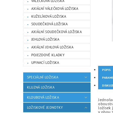
VÁLEČKOVÁ LOŽISKA
AXIÁLNÍ VÁLEČKOVÁ LOŽISKA
KUŽELÍKOVÁ LOŽISKA
SOUDEČKOVÁ LOŽISKA
AXIÁLNÍ SOUDEČKOVÁ LOŽISKA
JEHLOVÁ LOŽISKA
AXIÁLNÍ JEHLOVÁ LOŽISKA
POJEZDOVÉ KLADKY
UPINACÍ LOŽISKA
POPIS
SPECIÁLNÍ LOŽISKA
PARAM
DISKUZ
KLUZNÁ LOŽISKA
KLOUBOVÁ LOŽISKA
Jednořad
oboustr
LOŽISKOVÉ JEDNOTKY
ložisek 
v obou 