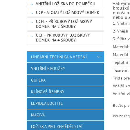
valivými
VNITŘNÍ LOŽISKA DO DOMEČKU
kroužků.
menší ne
UCP - STOJATÝ LOŽISKOVÝ DOMEK
nebo ulo
UCFL - PŘÍRUBOVÝ LOŽISKOVÝ
1. Vnitřn
DOMEK NA 2 ŠROUBY.
2. Vnějš
UCF - PŘÍRUBOVÝ LOŽISKOVÝ
3. Šířka 
DOMEK NA 4 ŠROUBY.
Materiál:
Materiál 
LINEÁRNÍ TECHNIKA A VEDENÍ
Teplotní 
VNITŘNÍ KROUŽKY
Těsnění:
Třída pře
GUFERA
Vnější kr
KLÍNOVÉ ŘEMENY
Vnitřní v
LEPIDLA LOCTITE
Buďte prvn
MAZIVA
Pouze reg
LOŽISKA PRO ZEMĚDĚLSTVÍ