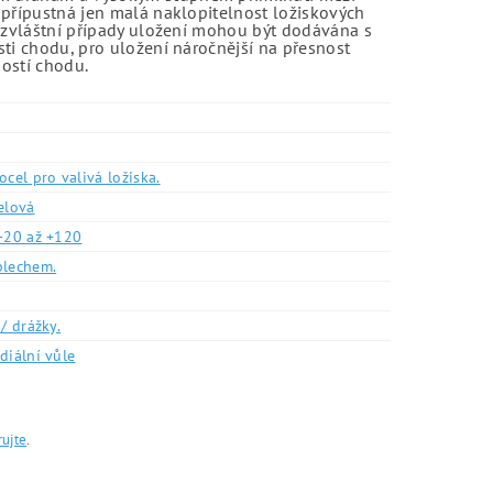
 přípustná jen malá naklopitelnost ložiskových
o zvláštní případy uložení mohou být dodávána s
sti chodu, pro uložení náročnější na přesnost
ností chodu.
ocel pro valivá ložiska.
elová
-20 až +120
plechem.
/ drážky.
diální vůle
rujte
.