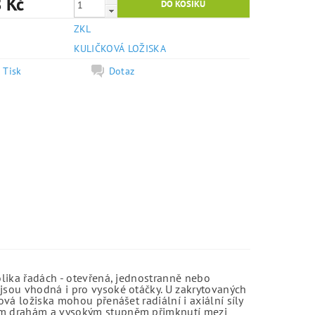
 Kč
ZKL
e
KULIČKOVÁ LOŽISKA
Tisk
Dotaz
olika řadách - otevřená, jednostranně nebo
jsou vhodná i pro vysoké otáčky. U zakrytovaných
vá ložiska mohou přenášet radiální i axiální síly
kým drahám a vysokým stupněm přimknutí mezi