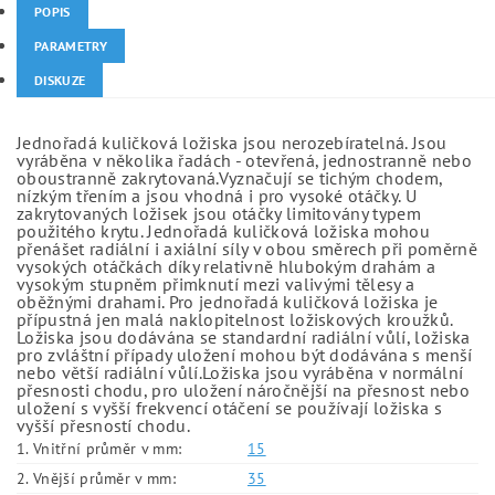
POPIS
PARAMETRY
DISKUZE
Jednořadá kuličková ložiska jsou nerozebíratelná. Jsou
vyráběna v několika řadách - otevřená, jednostranně nebo
oboustranně zakrytovaná.Vyznačují se tichým chodem,
nízkým třením a jsou vhodná i pro vysoké otáčky. U
zakrytovaných ložisek jsou otáčky limitovány typem
použitého krytu. Jednořadá kuličková ložiska mohou
přenášet radiální i axiální síly v obou směrech při poměrně
vysokých otáčkách díky relativně hlubokým drahám a
vysokým stupněm přimknutí mezi valivými tělesy a
oběžnými drahami. Pro jednořadá kuličková ložiska je
přípustná jen malá naklopitelnost ložiskových kroužků.
Ložiska jsou dodávána se standardní radiální vůlí, ložiska
pro zvláštní případy uložení mohou být dodávána s menší
nebo větší radiální vůlí.Ložiska jsou vyráběna v normální
přesnosti chodu, pro uložení náročnější na přesnost nebo
uložení s vyšší frekvencí otáčení se používají ložiska s
vyšší přesností chodu.
1. Vnitřní průměr v mm:
15
2. Vnější průměr v mm:
35