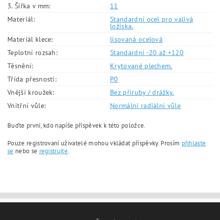
3. Šířka v mm:
11
Materiál:
Standardní ocel pro valivá
ložiska.
Materiál klece:
lisovaná ocelová
Teplotní rozsah:
Standardní -20 až +120
Těsnění:
Krytované plechem.
Třída přesnosti:
P0
Vnější kroužek:
Bez příruby / drážky.
Vnitřní vůle:
Normální radiální vůle
Buďte první, kdo napíše příspěvek k této položce.
Pouze registrovaní uživatelé mohou vkládat příspěvky. Prosím
přihlaste
se
nebo se
registrujte
.