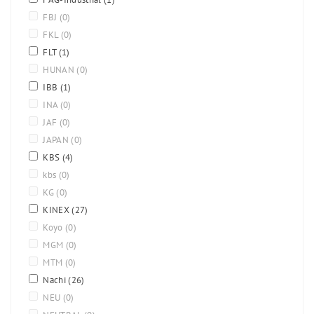
FBJ
(0)
FKL
(0)
FLT
(1)
HUNAN
(0)
IBB
(1)
INA
(0)
JAF
(0)
JAPAN
(0)
KBS
(4)
kbs
(0)
KG
(0)
KINEX
(27)
Koyo
(0)
MGM
(0)
MTM
(0)
Nachi
(26)
NEU
(0)