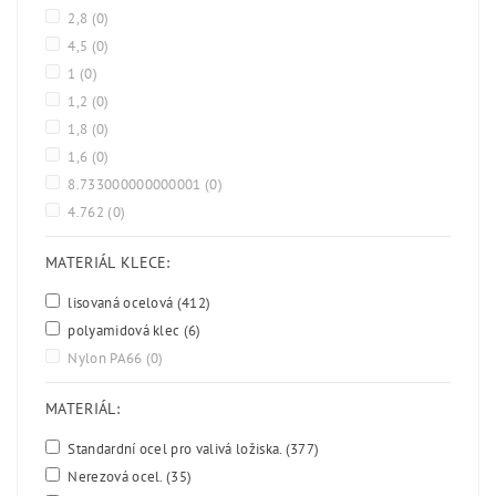
2,8
(0)
4,5
(0)
1
(0)
1,2
(0)
1,8
(0)
1,6
(0)
8.733000000000001
(0)
4.762
(0)
MATERIÁL KLECE:
lisovaná ocelová
(412)
polyamidová klec
(6)
Nylon PA66
(0)
MATERIÁL:
Standardní ocel pro valivá ložiska.
(377)
Nerezová ocel.
(35)