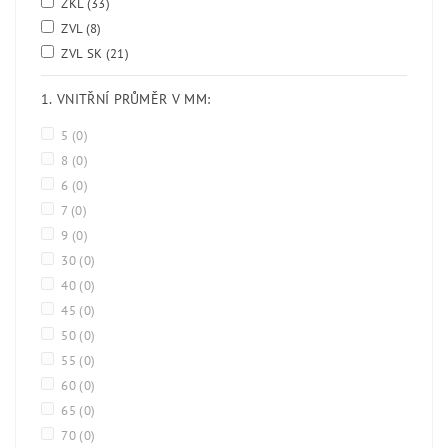
ZKL
(33)
ZVL
(8)
ZVL SK
(21)
1. VNITŘNÍ PRŮMĚR V MM:
5
(0)
8
(0)
6
(0)
7
(0)
9
(0)
30
(0)
40
(0)
45
(0)
50
(0)
55
(0)
60
(0)
65
(0)
70
(0)