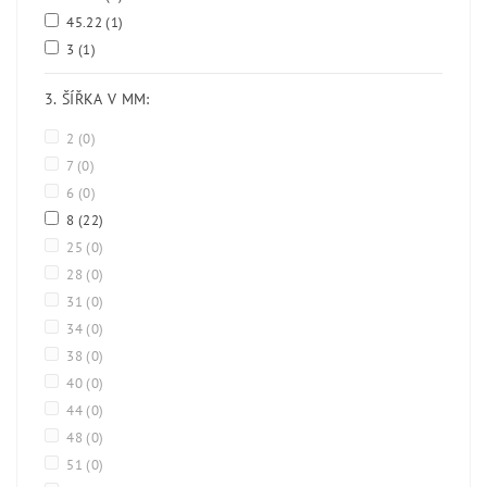
45.22
(1)
3
(1)
3. ŠÍŘKA V MM:
2
(0)
7
(0)
6
(0)
8
(22)
25
(0)
28
(0)
31
(0)
34
(0)
38
(0)
40
(0)
44
(0)
48
(0)
51
(0)