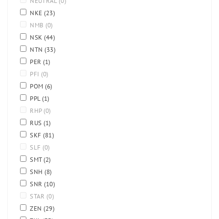
NEUTRAL
(0)
NKE
(23)
NMB
(0)
NSK
(44)
NTN
(33)
PER
(1)
PFI
(0)
POM
(6)
PPL
(1)
RHP
(0)
RUS
(1)
SKF
(81)
SLF
(0)
SMT
(2)
SNH
(8)
SNR
(10)
STAR
(0)
ZEN
(29)