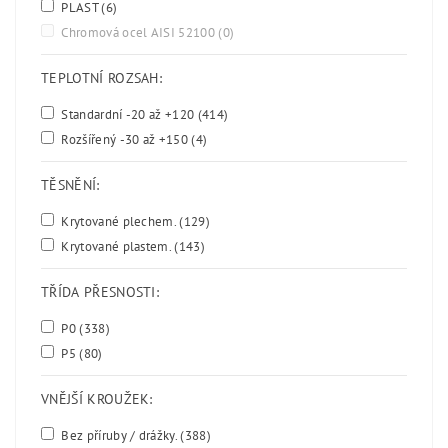
PLAST
(6)
Chromová ocel AISI 52100
(0)
TEPLOTNÍ ROZSAH:
Standardní -20 až +120
(414)
Rozšířený -30 až +150
(4)
TĚSNĚNÍ:
Krytované plechem.
(129)
Krytované plastem.
(143)
TŘÍDA PŘESNOSTI:
P0
(338)
P5
(80)
VNĚJŠÍ KROUŽEK:
Bez příruby / drážky.
(388)