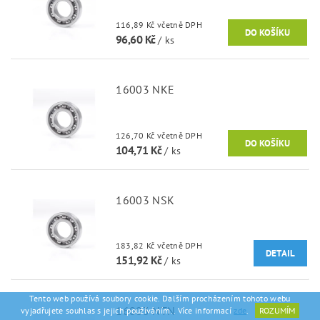
116,89 Kč včetně DPH
96,60 Kč
/ ks
16003 NKE
126,70 Kč včetně DPH
104,71 Kč
/ ks
16003 NSK
183,82 Kč včetně DPH
DETAIL
151,92 Kč
/ ks
Tento web používá soubory cookie. Dalším procházením tohoto webu
16003 NTN
vyjadřujete souhlas s jejich používáním.. Více informací
zde
.
ROZUMÍM