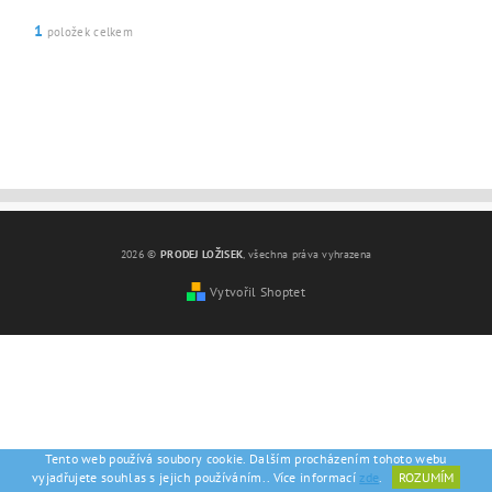
1
položek celkem
2026 ©
PRODEJ LOŽISEK
, všechna práva vyhrazena
Vytvořil Shoptet
Tento web používá soubory cookie. Dalším procházením tohoto webu
vyjadřujete souhlas s jejich používáním.. Více informací
zde
.
ROZUMÍM