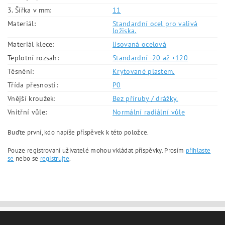
3. Šířka v mm:
11
Materiál:
Standardní ocel pro valivá
ložiska.
Materiál klece:
lisovaná ocelová
Teplotní rozsah:
Standardní -20 až +120
Těsnění:
Krytované plastem.
Třída přesnosti:
P0
Vnější kroužek:
Bez příruby / drážky.
Vnitřní vůle:
Normální radiální vůle
Buďte první, kdo napíše příspěvek k této položce.
Pouze registrovaní uživatelé mohou vkládat příspěvky. Prosím
přihlaste
se
nebo se
registrujte
.