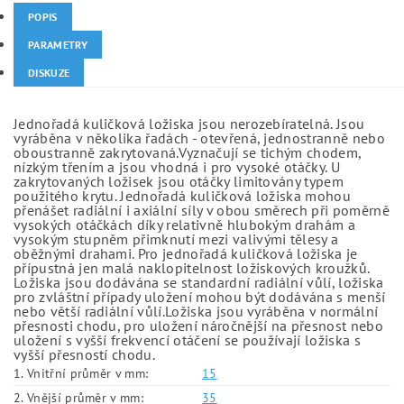
POPIS
PARAMETRY
DISKUZE
Jednořadá kuličková ložiska jsou nerozebíratelná. Jsou
vyráběna v několika řadách - otevřená, jednostranně nebo
oboustranně zakrytovaná.Vyznačují se tichým chodem,
nízkým třením a jsou vhodná i pro vysoké otáčky. U
zakrytovaných ložisek jsou otáčky limitovány typem
použitého krytu. Jednořadá kuličková ložiska mohou
přenášet radiální i axiální síly v obou směrech při poměrně
vysokých otáčkách díky relativně hlubokým drahám a
vysokým stupněm přimknutí mezi valivými tělesy a
oběžnými drahami. Pro jednořadá kuličková ložiska je
přípustná jen malá naklopitelnost ložiskových kroužků.
Ložiska jsou dodávána se standardní radiální vůlí, ložiska
pro zvláštní případy uložení mohou být dodávána s menší
nebo větší radiální vůlí.Ložiska jsou vyráběna v normální
přesnosti chodu, pro uložení náročnější na přesnost nebo
uložení s vyšší frekvencí otáčení se používají ložiska s
vyšší přesností chodu.
1. Vnitřní průměr v mm:
15
2. Vnější průměr v mm:
35