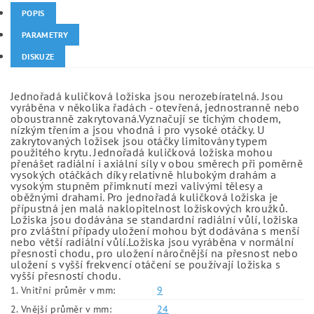
POPIS
PARAMETRY
DISKUZE
Jednořadá kuličková ložiska jsou nerozebíratelná. Jsou
vyráběna v několika řadách - otevřená, jednostranně nebo
oboustranně zakrytovaná.Vyznačují se tichým chodem,
nízkým třením a jsou vhodná i pro vysoké otáčky. U
zakrytovaných ložisek jsou otáčky limitovány typem
použitého krytu. Jednořadá kuličková ložiska mohou
přenášet radiální i axiální síly v obou směrech při poměrně
vysokých otáčkách díky relativně hlubokým drahám a
vysokým stupněm přimknutí mezi valivými tělesy a
oběžnými drahami. Pro jednořadá kuličková ložiska je
přípustná jen malá naklopitelnost ložiskových kroužků.
Ložiska jsou dodávána se standardní radiální vůlí, ložiska
pro zvláštní případy uložení mohou být dodávána s menší
nebo větší radiální vůlí.Ložiska jsou vyráběna v normální
přesnosti chodu, pro uložení náročnější na přesnost nebo
uložení s vyšší frekvencí otáčení se používají ložiska s
vyšší přesností chodu.
1. Vnitřní průměr v mm:
9
2. Vnější průměr v mm:
24