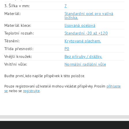
3. Šířka v mm:
7
Materiál:
Standardní ocel pro valivá
ložiska.
Materiál klece:
lisovaná ocelová
Teplotní rozsah:
Standardní -20 až +120
Těsnění:
Krytované plechem.
Třída přesnosti:
P0
Vnější kroužek:
Bez příruby / drážky.
Vnitřní vůle:
Normální radiální vůle
Buďte první, kdo napíše příspěvek k této položce.
Pouze registrovaní uživatelé mohou vkládat příspěvky. Prosím
přihlaste
se
nebo se
registrujte
.