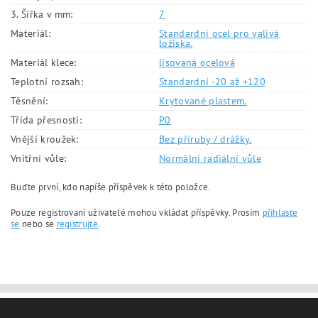
3. Šířka v mm:
7
Materiál:
Standardní ocel pro valivá
ložiska.
Materiál klece:
lisovaná ocelová
Teplotní rozsah:
Standardní -20 až +120
Těsnění:
Krytované plastem.
Třída přesnosti:
P0
Vnější kroužek:
Bez příruby / drážky.
Vnitřní vůle:
Normální radiální vůle
Buďte první, kdo napíše příspěvek k této položce.
Pouze registrovaní uživatelé mohou vkládat příspěvky. Prosím
přihlaste
se
nebo se
registrujte
.