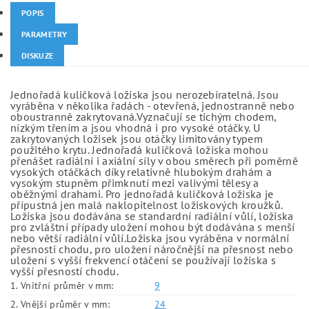
POPIS
PARAMETRY
DISKUZE
Jednořadá kuličková ložiska jsou nerozebíratelná. Jsou
vyráběna v několika řadách - otevřená, jednostranně nebo
oboustranně zakrytovaná.Vyznačují se tichým chodem,
nízkým třením a jsou vhodná i pro vysoké otáčky. U
zakrytovaných ložisek jsou otáčky limitovány typem
použitého krytu. Jednořadá kuličková ložiska mohou
přenášet radiální i axiální síly v obou směrech při poměrně
vysokých otáčkách díky relativně hlubokým drahám a
vysokým stupněm přimknutí mezi valivými tělesy a
oběžnými drahami. Pro jednořadá kuličková ložiska je
přípustná jen malá naklopitelnost ložiskových kroužků.
Ložiska jsou dodávána se standardní radiální vůlí, ložiska
pro zvláštní případy uložení mohou být dodávána s menší
nebo větší radiální vůlí.Ložiska jsou vyráběna v normální
přesnosti chodu, pro uložení náročnější na přesnost nebo
uložení s vyšší frekvencí otáčení se používají ložiska s
vyšší přesností chodu.
1. Vnitřní průměr v mm:
9
2. Vnější průměr v mm:
24